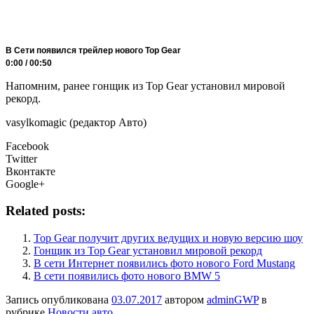
В Сети появился трейлер нового Top Gear
0:00 / 00:50
Напомним, ранее гонщик из Top Gear установил мировой
рекорд.
vasylkomagic (редактор Авто)
Facebook
Twitter
Вконтакте
Google+
Related posts:
Top Gear получит других ведущих и новую версию шоу
Гонщик из Top Gear установил мировой рекорд
В сети Интернет появились фото нового Ford Mustang
В сети появились фото нового BMW 5
Запись опубликована
03.07.2017
автором
adminGWP
в
рубрике
Новости авто
.