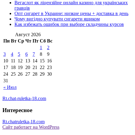
Вегаслот як ліцензійне онлайн казино для українських
гравців
Опт сигарет в Украине: низкие цены + доставка в день
Чому вигідно купувати сигарети ящиком
Как избежать ошибок при выборе складчины курсов
Август 2026
Пн
Вт
Ср
Чт
Пт
Сб
Вс
1
2
3
4
5
6
7
8
9
10
11
12
13
14
15
16
17
18
19
20
21
22
23
24
25
26
27
28
29
30
31
« Июл
Rt.chat-ruletka-18.com
Интересное
Rt.chatruletka-18.com
Сайт работает на WordPress