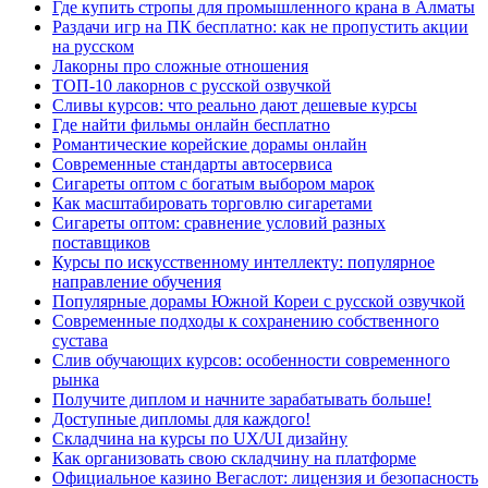
Где купить стропы для промышленного крана в Алматы
Раздачи игр на ПК бесплатно: как не пропустить акции
на русском
Лакорны про сложные отношения
ТОП-10 лакорнов с русской озвучкой
Сливы курсов: что реально дают дешевые курсы
Где найти фильмы онлайн бесплатно
Романтические корейские дорамы онлайн
Современные стандарты автосервиса
Сигареты оптом с богатым выбором марок
Как масштабировать торговлю сигаретами
Сигареты оптом: сравнение условий разных
поставщиков
Курсы по искусственному интеллекту: популярное
направление обучения
Популярные дорамы Южной Кореи с русской озвучкой
Современные подходы к сохранению собственного
сустава
Слив обучающих курсов: особенности современного
рынка
Получите диплом и начните зарабатывать больше!
Доступные дипломы для каждого!
Складчина на курсы по UX/UI дизайну
Как организовать свою складчину на платформе
Официальное казино Вегаслот: лицензия и безопасность