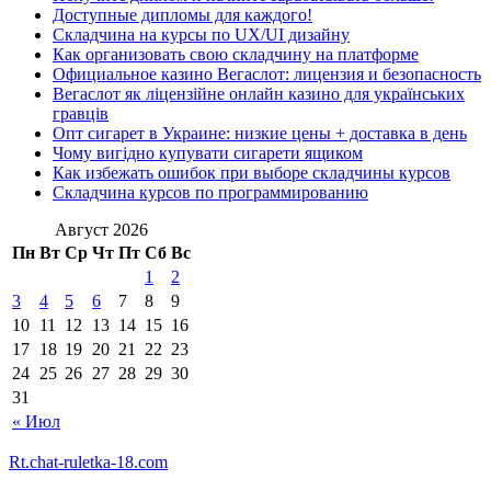
Доступные дипломы для каждого!
Складчина на курсы по UX/UI дизайну
Как организовать свою складчину на платформе
Официальное казино Вегаслот: лицензия и безопасность
Вегаслот як ліцензійне онлайн казино для українських
гравців
Опт сигарет в Украине: низкие цены + доставка в день
Чому вигідно купувати сигарети ящиком
Как избежать ошибок при выборе складчины курсов
Складчина курсов по программированию
Август 2026
Пн
Вт
Ср
Чт
Пт
Сб
Вс
1
2
3
4
5
6
7
8
9
10
11
12
13
14
15
16
17
18
19
20
21
22
23
24
25
26
27
28
29
30
31
« Июл
Rt.chat-ruletka-18.com