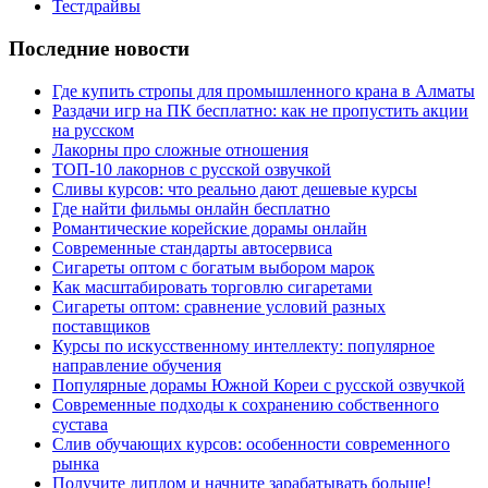
Тестдрайвы
Последние новости
Где купить стропы для промышленного крана в Алматы
Раздачи игр на ПК бесплатно: как не пропустить акции
на русском
Лакорны про сложные отношения
ТОП-10 лакорнов с русской озвучкой
Сливы курсов: что реально дают дешевые курсы
Где найти фильмы онлайн бесплатно
Романтические корейские дорамы онлайн
Современные стандарты автосервиса
Сигареты оптом с богатым выбором марок
Как масштабировать торговлю сигаретами
Сигареты оптом: сравнение условий разных
поставщиков
Курсы по искусственному интеллекту: популярное
направление обучения
Популярные дорамы Южной Кореи с русской озвучкой
Современные подходы к сохранению собственного
сустава
Слив обучающих курсов: особенности современного
рынка
Получите диплом и начните зарабатывать больше!