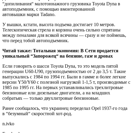
“допиливания“ малотоннажного грузовика Toyota Dyna в
автоподъемник, с помощью вмонтированной
автовышки марки Tadano.
У вышки, кстати, высота
подъема достигает 10 метров.
Телескопическая стрела и корзина очень сильно спрятаны
между пеналами для всякой всячины — сразу и не поймешь,
что перед тобой автоподъемник.
Читай также:
Тотальная экономия: В Сети продается
уникальный “Запорожец“ на бензине, газе и дровах
Если говорить о шасси Toyota Dyna, то это модель пятой
генерации U60-U90, грузоподъемностью от 2 до 3,5 т. Такие
выпускались с 1984 по 1994 гг. Были в гамме и более легкие
версии Y50/Y60 с полезной нагрузкой 1-1,5 т, производимые с
1985 по 1995 гг. На первых устанавливались трехлитровые
бензиновые или дизельные двигатели, а на младших
собратьях — только двухлитровые бензиновые.
Ранее сообщалось, что украинец переделал Opel 1937-го года
в “безумный“ скоростной хот-род.
n.ivko