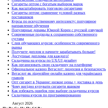
Сигареты оптом с богатым выбором марок
Как масштабировать торговлю сигаретами
Сигареты оптом: сравнение условий разных
поставщиков
Курсы по искусственному интеллекту: популярное
направление обучения
Популярные дорамы Южной Кореи с русской озвучкой
Современные подходы к сохранению собственного
сустава
Слив обучающих курсов: особенности современного
рынка
Получите диплом и начните зарабатывать больше!
Доступные дипломы для каждого!
Складчина на курсы по UX/UI дизайну
Как организовать свою складчину на платформе
Официальное казино Вегаслот: лицензия и безопасность
Вегаслот як ліцензійне онлайн казино для українських
гравців
Опт сигарет в Украине: низкие цены + доставка в день
Чому вигідно купувати сигарети ящиком
Как избежать ошибок при выборе складчины курсов
Складчина курсов по программированию
Август 2026