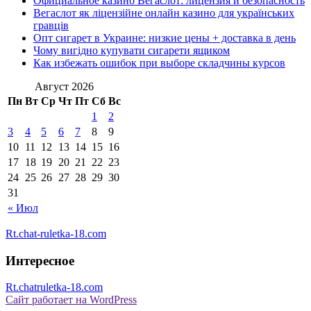
Официальное казино Вегаслот: лицензия и безопасность
Вегаслот як ліцензійне онлайн казино для українських
гравців
Опт сигарет в Украине: низкие цены + доставка в день
Чому вигідно купувати сигарети ящиком
Как избежать ошибок при выборе складчины курсов
Август 2026
Пн
Вт
Ср
Чт
Пт
Сб
Вс
1
2
3
4
5
6
7
8
9
10
11
12
13
14
15
16
17
18
19
20
21
22
23
24
25
26
27
28
29
30
31
« Июл
Rt.chat-ruletka-18.com
Интересное
Rt.chatruletka-18.com
Сайт работает на WordPress