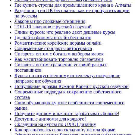
Где купить стропы для промышленного крана в Алматы
Раздачи игр на ПК бесплатно: как не пропустить акции
на русском
Лакорны про сложные отношения
ТОП-10 лакорнов с русской озвучкой
Сливы курсов: что реально дают дешевые курсы
Где найти фильмы онлайн бесплатно
Романтические корейские дорамы онлайн
Современные стандарты автосервиса
Сигареты оптом с богатым выбором марок
Как масштабировать торговлю сигаретами
Сигареты оптом: сравнение условий разных
поставщиков
Курсы по искусственному интеллекту: популярное
направление обучения
Популярные дорамы Южной Кореи с русской озвучкой
Современные подходы к сохранению собственного
сустава
Слив обучающих курсов: особенности современного
рынка
Получите диплом и начните зарабатывать больше!
Доступные дипломы для каждого!
Складчина на курсы по UX/UI дизайну
Как организовать свою складчину на платформе