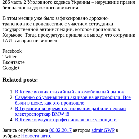
286 часть 2 Уголовного кодекса Украины – нарушение правил
безопасности дорожного движения.
В этом месяце уже было зафиксировано дорожно-
транспортное происшествие с участием сотрудника
государственной автоинспекции, которое произошло в
Харькове. Тогда прокуратура пришла к выводу, что сотрудник
ГАИ в аварии не виновен.
Facebook
Twitter
Вконтакте
Google+
Related posts:
В Киеве возник стихийный автомобильный рынок
Савченко об уменьшении акцизов на автомобили: Все
были в шоке, как это произошло
В Германии во время тестирования разбили первый
электроспорткар BMW i8
В Киеве орудуют профессиональные угонщики
Запись опубликована
06.02.2017
автором
adminGWP
в
рубрике
Новости авто
.