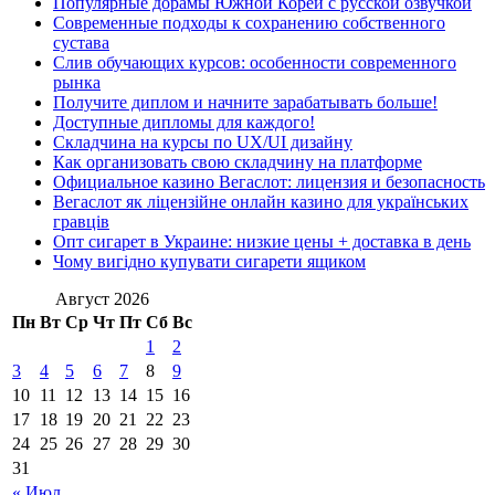
Популярные дорамы Южной Кореи с русской озвучкой
Современные подходы к сохранению собственного
сустава
Слив обучающих курсов: особенности современного
рынка
Получите диплом и начните зарабатывать больше!
Доступные дипломы для каждого!
Складчина на курсы по UX/UI дизайну
Как организовать свою складчину на платформе
Официальное казино Вегаслот: лицензия и безопасность
Вегаслот як ліцензійне онлайн казино для українських
гравців
Опт сигарет в Украине: низкие цены + доставка в день
Чому вигідно купувати сигарети ящиком
Август 2026
Пн
Вт
Ср
Чт
Пт
Сб
Вс
1
2
3
4
5
6
7
8
9
10
11
12
13
14
15
16
17
18
19
20
21
22
23
24
25
26
27
28
29
30
31
« Июл