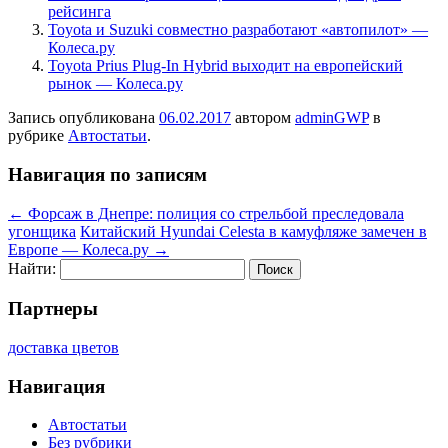
рейсинга
Toyota и Suzuki совместно разработают «автопилот» —
Колеса.ру
Toyota Prius Plug-In Hybrid выходит на европейский
рынок — Колеса.ру
Запись опубликована
06.02.2017
автором
adminGWP
в
рубрике
Автостатьи
.
Навигация по записям
←
Форсаж в Днепре: полиция со стрельбой преследовала
угонщика
Китайский Hyundai Celesta в камуфляже замечен в
Европе — Колеса.ру
→
Найти:
Партнеры
доставка цветов
Навигация
Автостатьи
Без рубрики