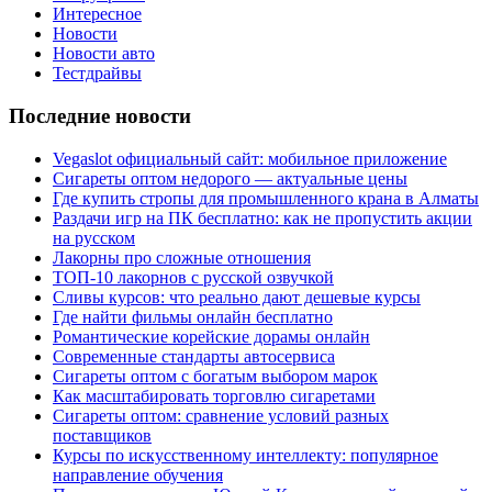
Интересное
Новости
Новости авто
Тестдрайвы
Последние новости
Vegaslot официальный сайт: мобильное приложение
Сигареты оптом недорого — актуальные цены
Где купить стропы для промышленного крана в Алматы
Раздачи игр на ПК бесплатно: как не пропустить акции
на русском
Лакорны про сложные отношения
ТОП-10 лакорнов с русской озвучкой
Сливы курсов: что реально дают дешевые курсы
Где найти фильмы онлайн бесплатно
Романтические корейские дорамы онлайн
Современные стандарты автосервиса
Сигареты оптом с богатым выбором марок
Как масштабировать торговлю сигаретами
Сигареты оптом: сравнение условий разных
поставщиков
Курсы по искусственному интеллекту: популярное
направление обучения