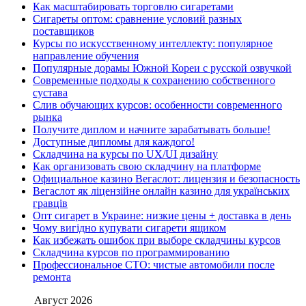
Как масштабировать торговлю сигаретами
Сигареты оптом: сравнение условий разных
поставщиков
Курсы по искусственному интеллекту: популярное
направление обучения
Популярные дорамы Южной Кореи с русской озвучкой
Современные подходы к сохранению собственного
сустава
Слив обучающих курсов: особенности современного
рынка
Получите диплом и начните зарабатывать больше!
Доступные дипломы для каждого!
Складчина на курсы по UX/UI дизайну
Как организовать свою складчину на платформе
Официальное казино Вегаслот: лицензия и безопасность
Вегаслот як ліцензійне онлайн казино для українських
гравців
Опт сигарет в Украине: низкие цены + доставка в день
Чому вигідно купувати сигарети ящиком
Как избежать ошибок при выборе складчины курсов
Складчина курсов по программированию
Профессиональное СТО: чистые автомобили после
ремонта
Август 2026