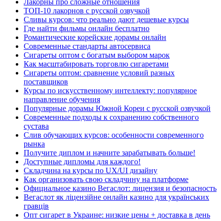
Лакорны про сложные отношения
ТОП-10 лакорнов с русской озвучкой
Сливы курсов: что реально дают дешевые курсы
Где найти фильмы онлайн бесплатно
Романтические корейские дорамы онлайн
Современные стандарты автосервиса
Сигареты оптом с богатым выбором марок
Как масштабировать торговлю сигаретами
Сигареты оптом: сравнение условий разных
поставщиков
Курсы по искусственному интеллекту: популярное
направление обучения
Популярные дорамы Южной Кореи с русской озвучкой
Современные подходы к сохранению собственного
сустава
Слив обучающих курсов: особенности современного
рынка
Получите диплом и начните зарабатывать больше!
Доступные дипломы для каждого!
Складчина на курсы по UX/UI дизайну
Как организовать свою складчину на платформе
Официальное казино Вегаслот: лицензия и безопасность
Вегаслот як ліцензійне онлайн казино для українських
гравців
Опт сигарет в Украине: низкие цены + доставка в день