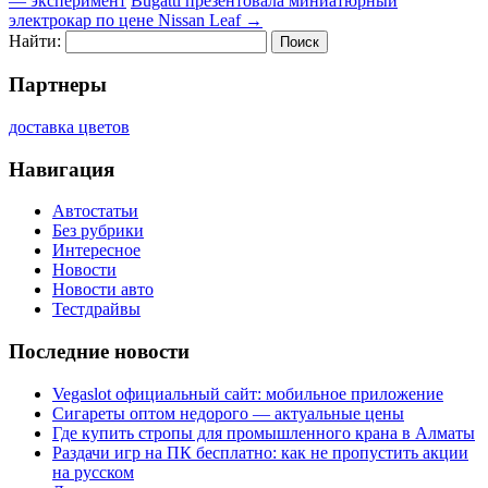
— эксперимент
Bugatti презентовала миниатюрный
электрокар по цене Nissan Leaf
→
Найти:
Партнеры
доставка цветов
Навигация
Автостатьи
Без рубрики
Интересное
Новости
Новости авто
Тестдрайвы
Последние новости
Vegaslot официальный сайт: мобильное приложение
Сигареты оптом недорого — актуальные цены
Где купить стропы для промышленного крана в Алматы
Раздачи игр на ПК бесплатно: как не пропустить акции
на русском