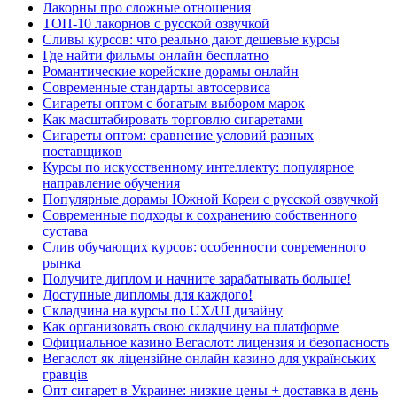
Лакорны про сложные отношения
ТОП-10 лакорнов с русской озвучкой
Сливы курсов: что реально дают дешевые курсы
Где найти фильмы онлайн бесплатно
Романтические корейские дорамы онлайн
Современные стандарты автосервиса
Сигареты оптом с богатым выбором марок
Как масштабировать торговлю сигаретами
Сигареты оптом: сравнение условий разных
поставщиков
Курсы по искусственному интеллекту: популярное
направление обучения
Популярные дорамы Южной Кореи с русской озвучкой
Современные подходы к сохранению собственного
сустава
Слив обучающих курсов: особенности современного
рынка
Получите диплом и начните зарабатывать больше!
Доступные дипломы для каждого!
Складчина на курсы по UX/UI дизайну
Как организовать свою складчину на платформе
Официальное казино Вегаслот: лицензия и безопасность
Вегаслот як ліцензійне онлайн казино для українських
гравців
Опт сигарет в Украине: низкие цены + доставка в день