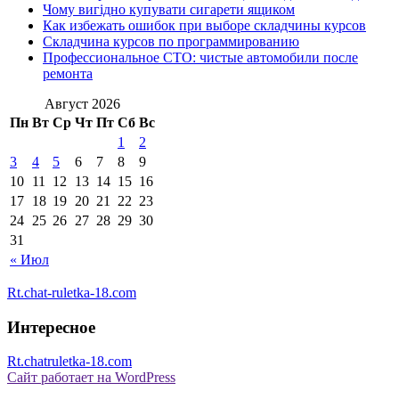
Чому вигідно купувати сигарети ящиком
Как избежать ошибок при выборе складчины курсов
Складчина курсов по программированию
Профессиональное СТО: чистые автомобили после
ремонта
Август 2026
Пн
Вт
Ср
Чт
Пт
Сб
Вс
1
2
3
4
5
6
7
8
9
10
11
12
13
14
15
16
17
18
19
20
21
22
23
24
25
26
27
28
29
30
31
« Июл
Rt.chat-ruletka-18.com
Интересное
Rt.chatruletka-18.com
Сайт работает на WordPress