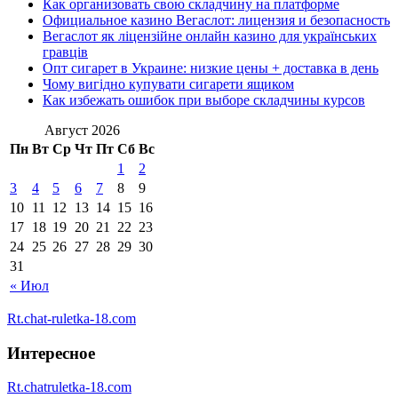
Как организовать свою складчину на платформе
Официальное казино Вегаслот: лицензия и безопасность
Вегаслот як ліцензійне онлайн казино для українських
гравців
Опт сигарет в Украине: низкие цены + доставка в день
Чому вигідно купувати сигарети ящиком
Как избежать ошибок при выборе складчины курсов
Август 2026
Пн
Вт
Ср
Чт
Пт
Сб
Вс
1
2
3
4
5
6
7
8
9
10
11
12
13
14
15
16
17
18
19
20
21
22
23
24
25
26
27
28
29
30
31
« Июл
Rt.chat-ruletka-18.com
Интересное
Rt.chatruletka-18.com