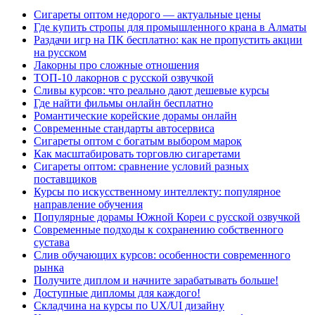
Сигареты оптом недорого — актуальные цены
Где купить стропы для промышленного крана в Алматы
Раздачи игр на ПК бесплатно: как не пропустить акции
на русском
Лакорны про сложные отношения
ТОП-10 лакорнов с русской озвучкой
Сливы курсов: что реально дают дешевые курсы
Где найти фильмы онлайн бесплатно
Романтические корейские дорамы онлайн
Современные стандарты автосервиса
Сигареты оптом с богатым выбором марок
Как масштабировать торговлю сигаретами
Сигареты оптом: сравнение условий разных
поставщиков
Курсы по искусственному интеллекту: популярное
направление обучения
Популярные дорамы Южной Кореи с русской озвучкой
Современные подходы к сохранению собственного
сустава
Слив обучающих курсов: особенности современного
рынка
Получите диплом и начните зарабатывать больше!
Доступные дипломы для каждого!
Складчина на курсы по UX/UI дизайну