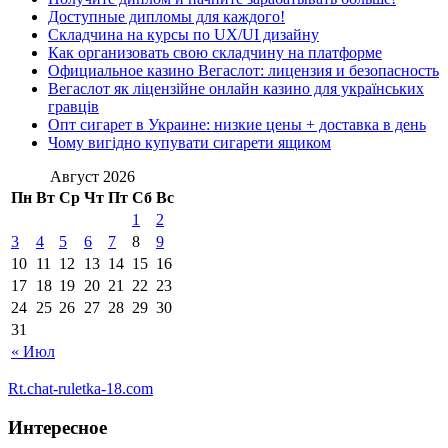
Доступные дипломы для каждого!
Складчина на курсы по UX/UI дизайну
Как организовать свою складчину на платформе
Официальное казино Вегаслот: лицензия и безопасность
Вегаслот як ліцензійне онлайн казино для українських
гравців
Опт сигарет в Украине: низкие цены + доставка в день
Чому вигідно купувати сигарети ящиком
Август 2026
Пн
Вт
Ср
Чт
Пт
Сб
Вс
1
2
3
4
5
6
7
8
9
10
11
12
13
14
15
16
17
18
19
20
21
22
23
24
25
26
27
28
29
30
31
« Июл
Rt.chat-ruletka-18.com
Интересное