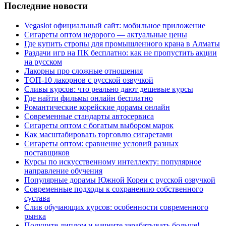
Последние новости
Vegaslot официальный сайт: мобильное приложение
Сигареты оптом недорого — актуальные цены
Где купить стропы для промышленного крана в Алматы
Раздачи игр на ПК бесплатно: как не пропустить акции
на русском
Лакорны про сложные отношения
ТОП-10 лакорнов с русской озвучкой
Сливы курсов: что реально дают дешевые курсы
Где найти фильмы онлайн бесплатно
Романтические корейские дорамы онлайн
Современные стандарты автосервиса
Сигареты оптом с богатым выбором марок
Как масштабировать торговлю сигаретами
Сигареты оптом: сравнение условий разных
поставщиков
Курсы по искусственному интеллекту: популярное
направление обучения
Популярные дорамы Южной Кореи с русской озвучкой
Современные подходы к сохранению собственного
сустава
Слив обучающих курсов: особенности современного
рынка
Получите диплом и начните зарабатывать больше!