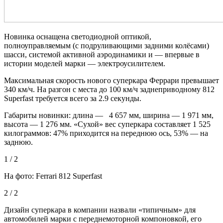
Новинка оснащена светодиодной оптикой,
полноуправляемым (с подруливающими задними колёсами)
шасси, системой активной аэродинамики и — впервые в
истории моделей марки — электроусилителем.
Максимальная скорость нового суперкара Феррари превышает
340 км/ч. На разгон с места до 100 км/ч заднеприводному 812
Superfast требуется всего за 2.9 секунды.
Габариты новинки: длина — 4 657 мм, ширина — 1 971 мм,
высота — 1 276 мм. «Сухой» вес суперкара составляет 1 525
килограммов: 47% приходится на переднюю ось, 53% — на
заднюю.
1 / 2
На фото: Ferrari 812 Superfast
2 / 2
Дизайн суперкара в компании назвали «типичным» для
автомобилей марки с переднемоторной компоновкой, его