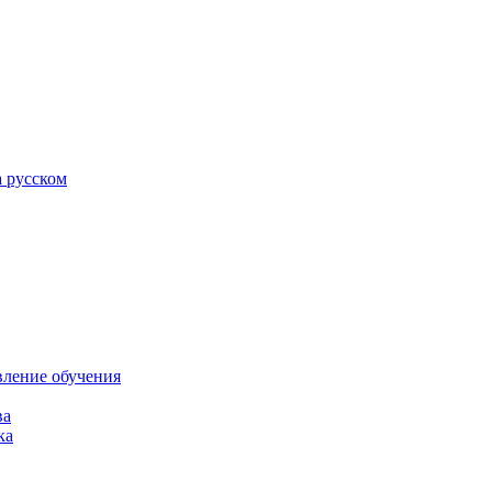
а русском
вление обучения
ва
ка