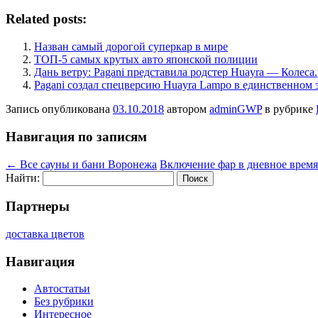
Related posts:
Назван самый дорогой суперкар в мире
ТОП-5 самых крутых авто японской полиции
Дань ветру: Pagani представила родстер Huayra — Колеса
Pagani создал спецверсию Huayra Lampo в единственном 
Запись опубликована
03.10.2018
автором
adminGWP
в рубрике
Навигация по записям
←
Все сауны и бани Воронежа
Включение фар в дневное время
Найти:
Партнеры
доставка цветов
Навигация
Автостатьи
Без рубрики
Интересное