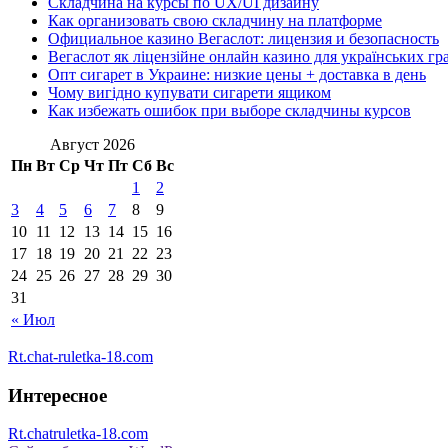
Складчина на курсы по UX/UI дизайну
Как организовать свою складчину на платформе
Официальное казино Вегаслот: лицензия и безопасность
Вегаслот як ліцензійне онлайн казино для українських гр
Опт сигарет в Украине: низкие цены + доставка в день
Чому вигідно купувати сигарети ящиком
Как избежать ошибок при выборе складчины курсов
Август 2026
Пн
Вт
Ср
Чт
Пт
Сб
Вс
1
2
3
4
5
6
7
8
9
10
11
12
13
14
15
16
17
18
19
20
21
22
23
24
25
26
27
28
29
30
31
« Июл
Rt.chat-ruletka-18.com
Интересное
Rt.chatruletka-18.com