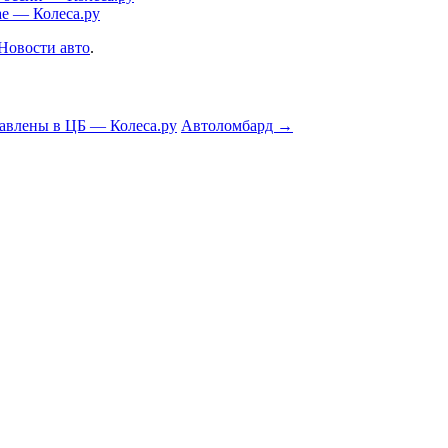
е — Колеса.ру
Новости авто
.
авлены в ЦБ — Колеса.ру
Автоломбард
→