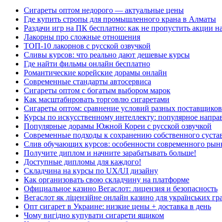
Сигареты оптом недорого — актуальные цены
Где купить стропы для промышленного крана в Алматы
Раздачи игр на ПК бесплатно: как не пропустить акции н
Лакорны про сложные отношения
ТОП-10 лакорнов с русской озвучкой
Сливы курсов: что реально дают дешевые курсы
Где найти фильмы онлайн бесплатно
Романтические корейские дорамы онлайн
Современные стандарты автосервиса
Сигареты оптом с богатым выбором марок
Как масштабировать торговлю сигаретами
Сигареты оптом: сравнение условий разных поставщиков
Курсы по искусственному интеллекту: популярное напра
Популярные дорамы Южной Кореи с русской озвучкой
Современные подходы к сохранению собственного суста
Слив обучающих курсов: особенности современного рын
Получите диплом и начните зарабатывать больше!
Доступные дипломы для каждого!
Складчина на курсы по UX/UI дизайну
Как организовать свою складчину на платформе
Официальное казино Вегаслот: лицензия и безопасность
Вегаслот як ліцензійне онлайн казино для українських гр
Опт сигарет в Украине: низкие цены + доставка в день
Чому вигідно купувати сигарети ящиком