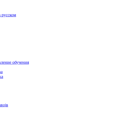
а русском
вление обучения
ва
ка
авців