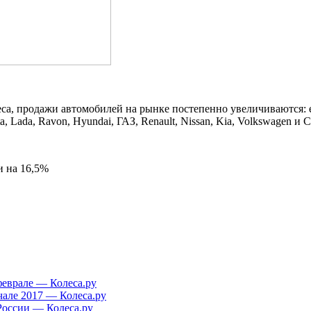
са, продажи автомобилей на рынке постепенно увеличиваются: 
Lada, Ravon, Hyundai, ГАЗ, Renault, Nissan, Kia, Volkswagen и Ch
и на 16,5%
феврале — Колеса.ру
чале 2017 — Колеса.ру
России — Колеса.ру