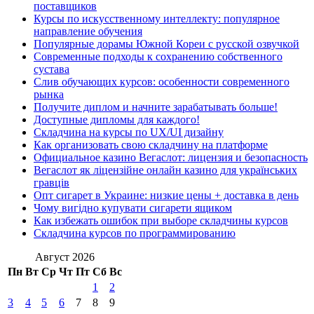
поставщиков
Курсы по искусственному интеллекту: популярное
направление обучения
Популярные дорамы Южной Кореи с русской озвучкой
Современные подходы к сохранению собственного
сустава
Слив обучающих курсов: особенности современного
рынка
Получите диплом и начните зарабатывать больше!
Доступные дипломы для каждого!
Складчина на курсы по UX/UI дизайну
Как организовать свою складчину на платформе
Официальное казино Вегаслот: лицензия и безопасность
Вегаслот як ліцензійне онлайн казино для українських
гравців
Опт сигарет в Украине: низкие цены + доставка в день
Чому вигідно купувати сигарети ящиком
Как избежать ошибок при выборе складчины курсов
Складчина курсов по программированию
Август 2026
Пн
Вт
Ср
Чт
Пт
Сб
Вс
1
2
3
4
5
6
7
8
9