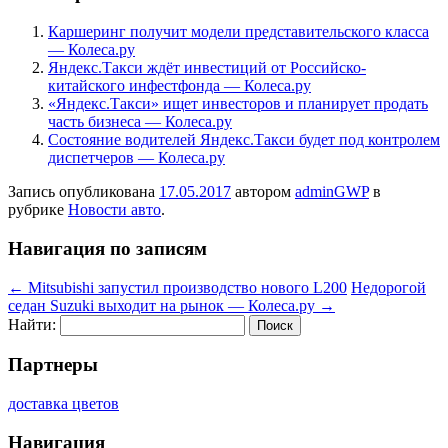
Каршеринг получит модели представительского класса
— Колеса.ру
Яндекс.Такси ждёт инвестиций от Российско-
китайского инфестфонда — Колеса.ру
«Яндекс.Такси» ищет инвесторов и планирует продать
часть бизнеса — Колеса.ру
Состояние водителей Яндекс.Такси будет под контролем
диспетчеров — Колеса.ру
Запись опубликована
17.05.2017
автором
adminGWP
в
рубрике
Новости авто
.
Навигация по записям
←
Mitsubishi запустил производство нового L200
Недорогой
седан Suzuki выходит на рынок — Колеса.ру
→
Найти:
Партнеры
доставка цветов
Навигация