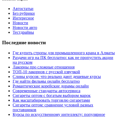
Автостатьи
Без рубрики
Интересное
Новости
Новости авто
Тестдрайвы
Последние новости
Где купить стропы для промышленного крана в Алматы
Раздачи игр на ПК бесплатно: как не пропустить акции
на русском
Лакорны про сложные отношения
ТОП-10 лакорнов с русской озвучкой
Сливы курсов: что реально дают дешевые курсы
Где найти фильмы онлайн бесплатно
Романтические корейские дорамы онлайн
Современные стандарты автосервиса
Сигареты оптом с богатым выбором марок
Как масштабировать торговлю сигаретами
Сигареты оптом: сравнение условий разных
поставщиков
Курсы по искусственному интеллекту: популярное