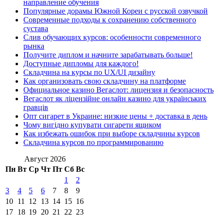
направление обучения
Популярные дорамы Южной Кореи с русской озвучкой
Современные подходы к сохранению собственного
сустава
Слив обучающих курсов: особенности современного
рынка
Получите диплом и начните зарабатывать больше!
Доступные дипломы для каждого!
Складчина на курсы по UX/UI дизайну
Как организовать свою складчину на платформе
Официальное казино Вегаслот: лицензия и безопасность
Вегаслот як ліцензійне онлайн казино для українських
гравців
Опт сигарет в Украине: низкие цены + доставка в день
Чому вигідно купувати сигарети ящиком
Как избежать ошибок при выборе складчины курсов
Складчина курсов по программированию
Август 2026
Пн
Вт
Ср
Чт
Пт
Сб
Вс
1
2
3
4
5
6
7
8
9
10
11
12
13
14
15
16
17
18
19
20
21
22
23