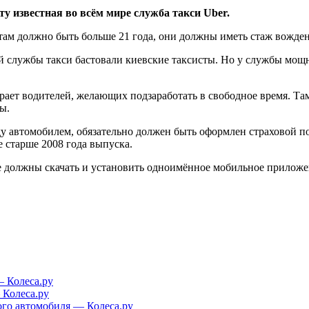
у известная во всём мире служба такси Uber.
м должно быть больше 21 года, они должны иметь стаж вождени
й службы такси бастовали киевские таксисты. Но у службы мощ
ет водителей, желающих подзаработать в свободное время. Там у
ы.
у автомобилем, обязательно должен быть оформлен страховой по
е старше 2008 года выпуска.
не должны скачать и установить одноимённое мобильное приложен
— Колеса.ру
 Колеса.ру
ого автомобиля — Колеса.ру