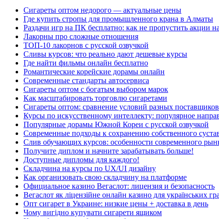
Сигареты оптом недорого — актуальные цены
Где купить стропы для промышленного крана в Алматы
Раздачи игр на ПК бесплатно: как не пропустить акции н
Лакорны про сложные отношения
ТОП-10 лакорнов с русской озвучкой
Сливы курсов: что реально дают дешевые курсы
Где найти фильмы онлайн бесплатно
Романтические корейские дорамы онлайн
Современные стандарты автосервиса
Сигареты оптом с богатым выбором марок
Как масштабировать торговлю сигаретами
Сигареты оптом: сравнение условий разных поставщиков
Курсы по искусственному интеллекту: популярное напра
Популярные дорамы Южной Кореи с русской озвучкой
Современные подходы к сохранению собственного суста
Слив обучающих курсов: особенности современного рын
Получите диплом и начните зарабатывать больше!
Доступные дипломы для каждого!
Складчина на курсы по UX/UI дизайну
Как организовать свою складчину на платформе
Официальное казино Вегаслот: лицензия и безопасность
Вегаслот як ліцензійне онлайн казино для українських гр
Опт сигарет в Украине: низкие цены + доставка в день
Чому вигідно купувати сигарети ящиком