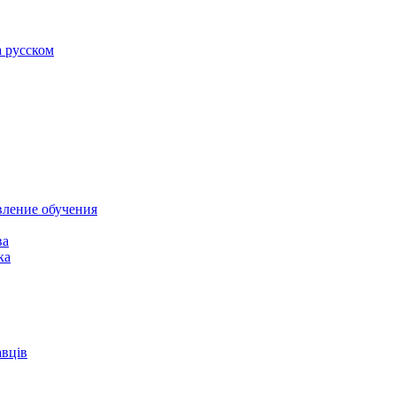
а русском
вление обучения
ва
ка
авців