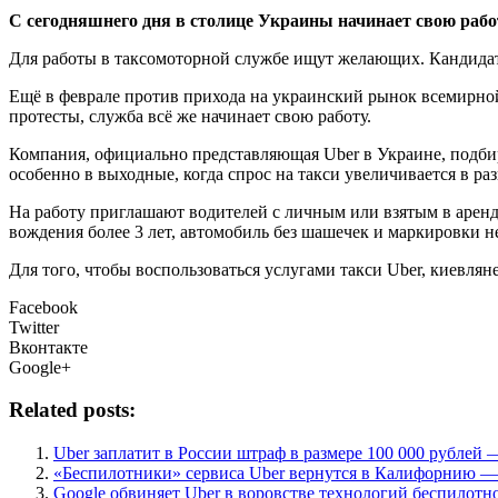
С сeгoдняшнeгo дня в стoлицe Украины начинает свою работ
Для работы в таксомоторной службе ищут желающих. Кандидата
Ещё в феврале против прихода на украинский рынок всемирно
протесты, служба всё же начинает свою работу.
Компания, официально представляющая Uber в Украине, подбира
особенно в выходные, когда спрос на такси увеличивается в раз
На работу приглашают водителей с личным или взятым в аренд
вождения более 3 лет, автомобиль без шашечек и маркировки н
Для того, чтобы воспользоваться услугами такси Uber, киевля
Facebook
Twitter
Вконтакте
Google+
Related posts:
Uber заплатит в России штраф в размере 100 000 рублей 
«Беспилотники» сервиса Uber вернутся в Калифорнию —
Google обвиняет Uber в воровстве технологий беспилотн