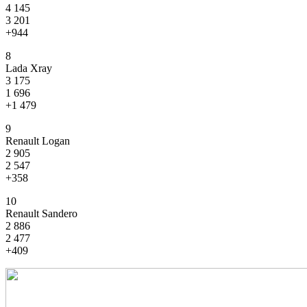
4 145
3 201
+944
8
Lada Xray
3 175
1 696
+1 479
9
Renault Logan
2 905
2 547
+358
10
Renault Sandero
2 886
2 477
+409