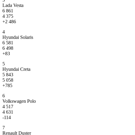
Lada Vesta
6 861
4 375
+2 486
4
Hyundai Solaris
6 581
6 498
+83
5
Hyundai Creta
5 843
5 058
+785
6
Volkswagen Polo
4 517
4 631
-114
7
Renault Duster