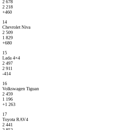
2 678
2 218
+460
14
Chevrolet Niva
2 509
1 829
+680
15
Lada 4×4
2 497
2 911
-414
16
Volkswagen Tiguan
2 459
1 196
+1 263
17
Toyota RAV4
2 441
2 852