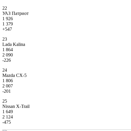
22
УАЗ Патриот
1 926
1 379
+547
23
Lada Kalina
1 864
2 090
-226
24
Mazda CX-5
1 806
2 007
-201
25
Nissan X-Trail
1 649
2 124
-475