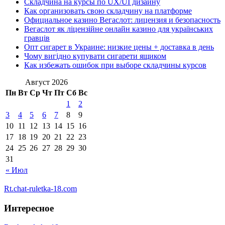
Складчина на курсы по UX/UI дизайну
Как организовать свою складчину на платформе
Официальное казино Вегаслот: лицензия и безопасность
Вегаслот як ліцензійне онлайн казино для українських
гравців
Опт сигарет в Украине: низкие цены + доставка в день
Чому вигідно купувати сигарети ящиком
Как избежать ошибок при выборе складчины курсов
Август 2026
Пн
Вт
Ср
Чт
Пт
Сб
Вс
1
2
3
4
5
6
7
8
9
10
11
12
13
14
15
16
17
18
19
20
21
22
23
24
25
26
27
28
29
30
31
« Июл
Rt.chat-ruletka-18.com
Интересное