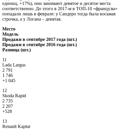
единиц, +17%), они занимают девятое и десятое места
соответственно. До этого в 2017-м в ТОП-10 «французы»
попадали лишь в феврале: у Сандеро тогда была восьмая
строчка, а у Логана – девятая.
Место
Модель
Продажи в сентябре 2017 года (шт.)
Продажи в сентябре 2016 года (шт.)
Разница (шт.)
11
Lada Largus
2 791
1 746
+1 045
12
Skoda Rapid
2 735
2 207
+528
13
Renault Kaptur