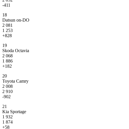
-411
18
Datsun on-DO
2 081
1 253
+828
19
Skoda Octavia
2 068
1 886
+182
20
Toyota Camry
2 008
2 910
-902
21
Kia Sportage
1 932
1 874
+58