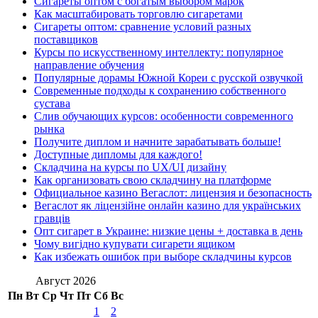
Сигареты оптом с богатым выбором марок
Как масштабировать торговлю сигаретами
Сигареты оптом: сравнение условий разных
поставщиков
Курсы по искусственному интеллекту: популярное
направление обучения
Популярные дорамы Южной Кореи с русской озвучкой
Современные подходы к сохранению собственного
сустава
Слив обучающих курсов: особенности современного
рынка
Получите диплом и начните зарабатывать больше!
Доступные дипломы для каждого!
Складчина на курсы по UX/UI дизайну
Как организовать свою складчину на платформе
Официальное казино Вегаслот: лицензия и безопасность
Вегаслот як ліцензійне онлайн казино для українських
гравців
Опт сигарет в Украине: низкие цены + доставка в день
Чому вигідно купувати сигарети ящиком
Как избежать ошибок при выборе складчины курсов
Август 2026
Пн
Вт
Ср
Чт
Пт
Сб
Вс
1
2