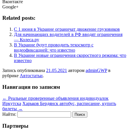
Вконтакте
Google+
Related posts:
С 1 июня в Украине ограничат движение грузовиков
Для начинающих водителей в РФ вводят ограничения
— Колеса.ру
В Украине будут проводить техосмотр с
видеофиксацией: что известно
В Украине новые ограничения скоростного режима: что
известно
Запись опубликована
21.05.2021
автором
adminGWP
в
рубрике
Автостатьи
.
Навигация по записям
←
Реальные проверенные объявления индивидуалок
Иркутска
Харьков Бердянск автобус, расписание, купить
билеты
→
Найти:
Партнеры