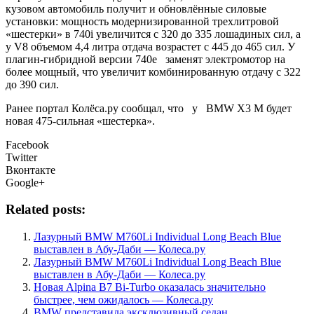
кузовом автомобиль получит и обновлённые силовые
установки: мощность модернизированной трехлитровой
«шестерки» в 740i увеличится с 320 до 335 лошадиных сил, а
у V8 объемом 4,4 литра отдача возрастет с 445 до 465 сил. У
плагин-гибридной версии 740e заменят электромотор на
более мощный, что увеличит комбинированную отдачу с 322
до 390 сил.
Ранее портал Колёса.ру сообщал, что у BMW X3 M будет
новая 475-сильная «шестерка».
Facebook
Twitter
Вконтакте
Google+
Related posts:
Лазурный BMW M760Li Individual Long Beach Blue
выставлен в Абу-Даби — Колеса.ру
Лазурный BMW M760Li Individual Long Beach Blue
выставлен в Абу-Даби — Колеса.ру
Новая Alpina B7 Bi-Turbo оказалась значительно
быстрее, чем ожидалось — Колеса.ру
BMW представила эксклюзивный седан