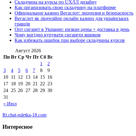
Складчина на курсы по UX/UI дизайну
Как организовать свою складчину на платформе
Официальное казино Вегаслот: лицензия и безопасность
Вегаслот як ліцензійне онлайн казино для українських
гравців
Опт сигарет в Украине: низкие цены + доставка в день
Чому вигідно купувати сигарети ящиком
Как избежать ошибок при выборе складчины курсов
Август 2026
Пн
Вт
Ср
Чт
Пт
Сб
Вс
1
2
3
4
5
6
7
8
9
10
11
12
13
14
15
16
17
18
19
20
21
22
23
24
25
26
27
28
29
30
31
« Июл
Rt.chat-ruletka-18.com
Интересное