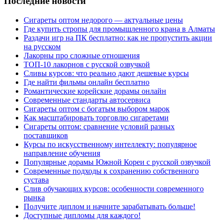
Последние новости
Сигареты оптом недорого — актуальные цены
Где купить стропы для промышленного крана в Алматы
Раздачи игр на ПК бесплатно: как не пропустить акции
на русском
Лакорны про сложные отношения
ТОП-10 лакорнов с русской озвучкой
Сливы курсов: что реально дают дешевые курсы
Где найти фильмы онлайн бесплатно
Романтические корейские дорамы онлайн
Современные стандарты автосервиса
Сигареты оптом с богатым выбором марок
Как масштабировать торговлю сигаретами
Сигареты оптом: сравнение условий разных
поставщиков
Курсы по искусственному интеллекту: популярное
направление обучения
Популярные дорамы Южной Кореи с русской озвучкой
Современные подходы к сохранению собственного
сустава
Слив обучающих курсов: особенности современного
рынка
Получите диплом и начните зарабатывать больше!
Доступные дипломы для каждого!