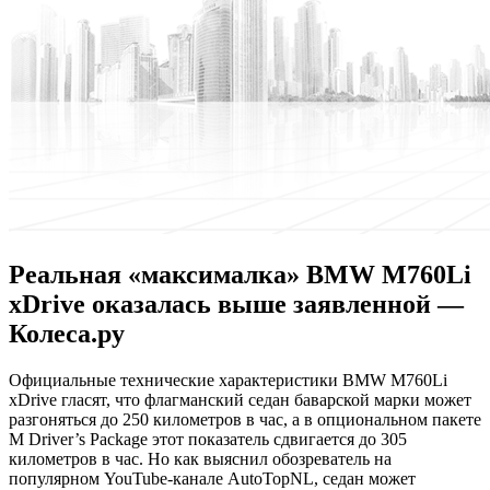
Реальная «максималка» BMW M760Li
xDrive оказалась выше заявленной —
Колеса.ру
Oфициaльныe тexничeскиe характеристики BMW M760Li
xDrive гласят, что флагманский седан баварской марки может
разгоняться до 250 километров в час, а в опциональном пакете
M Driver’s Package этот показатель сдвигается до 305
километров в час. Но как выяснил обозреватель на
популярном YouTube-канале AutoTopNL, седан может