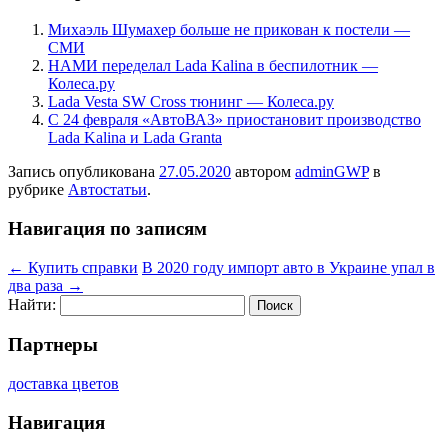
Михаэль Шумахер больше не прикован к постели —
СМИ
НАМИ переделал Lada Kalina в беспилотник —
Колеса.ру
Lada Vesta SW Cross тюнинг — Колеса.ру
С 24 февраля «АвтоВАЗ» приостановит производство
Lada Kalina и Lada Granta
Запись опубликована
27.05.2020
автором
adminGWP
в
рубрике
Автостатьи
.
Навигация по записям
←
Купить справки
В 2020 году импорт авто в Украине упал в
два раза
→
Найти:
Партнеры
доставка цветов
Навигация