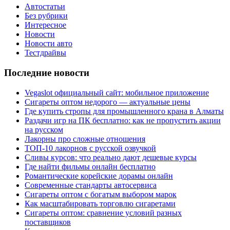
Автостатьи
Без рубрики
Интересное
Новости
Новости авто
Тестдрайвы
Последние новости
Vegaslot официальный сайт: мобильное приложение
Сигареты оптом недорого — актуальные цены
Где купить стропы для промышленного крана в Алматы
Раздачи игр на ПК бесплатно: как не пропустить акции
на русском
Лакорны про сложные отношения
ТОП-10 лакорнов с русской озвучкой
Сливы курсов: что реально дают дешевые курсы
Где найти фильмы онлайн бесплатно
Романтические корейские дорамы онлайн
Современные стандарты автосервиса
Сигареты оптом с богатым выбором марок
Как масштабировать торговлю сигаретами
Сигареты оптом: сравнение условий разных
поставщиков