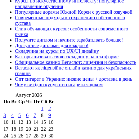
Курсы по искусственному интеллекту: популярное
направление обучения
Популярные дорамы Южной Кореи с русской озвучкой
Современные подходы к сохранению собственного
сустава
Слив обучающих курсов: особенности современного
рынка
Получите диплом и начните зарабатывать больше!
Доступные дипломы для каждого!
Складчина на курсы по UX/UI дизайну
Как организовать свою складчину на платформе
Официальное казино Вегаслот: лицензия и безопасность
Вегаслот як ліцензійне онлайн казино для українських
гравців
Опт сигарет в Украине: низкие цены + доставка в день
Чому вигідно купувати сигарети ящиком
Август 2026
Пн
Вт
Ср
Чт
Пт
Сб
Вс
1
2
3
4
5
6
7
8
9
10
11
12
13
14
15
16
17
18
19
20
21
22
23
24
25
26
27
28
29
30