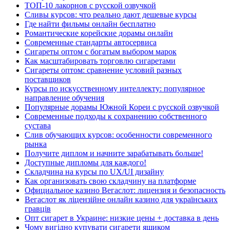
ТОП-10 лакорнов с русской озвучкой
Сливы курсов: что реально дают дешевые курсы
Где найти фильмы онлайн бесплатно
Романтические корейские дорамы онлайн
Современные стандарты автосервиса
Сигареты оптом с богатым выбором марок
Как масштабировать торговлю сигаретами
Сигареты оптом: сравнение условий разных
поставщиков
Курсы по искусственному интеллекту: популярное
направление обучения
Популярные дорамы Южной Кореи с русской озвучкой
Современные подходы к сохранению собственного
сустава
Слив обучающих курсов: особенности современного
рынка
Получите диплом и начните зарабатывать больше!
Доступные дипломы для каждого!
Складчина на курсы по UX/UI дизайну
Как организовать свою складчину на платформе
Официальное казино Вегаслот: лицензия и безопасность
Вегаслот як ліцензійне онлайн казино для українських
гравців
Опт сигарет в Украине: низкие цены + доставка в день
Чому вигідно купувати сигарети ящиком