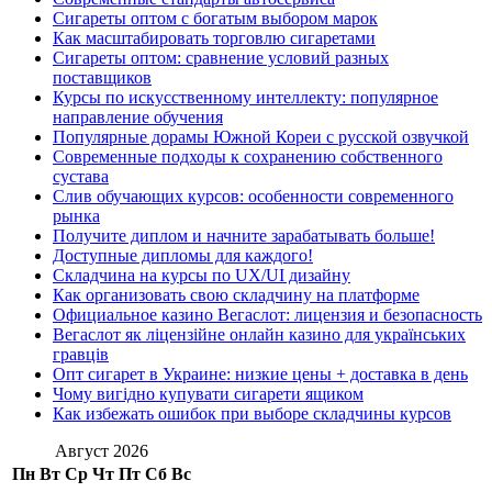
Сигареты оптом с богатым выбором марок
Как масштабировать торговлю сигаретами
Сигареты оптом: сравнение условий разных
поставщиков
Курсы по искусственному интеллекту: популярное
направление обучения
Популярные дорамы Южной Кореи с русской озвучкой
Современные подходы к сохранению собственного
сустава
Слив обучающих курсов: особенности современного
рынка
Получите диплом и начните зарабатывать больше!
Доступные дипломы для каждого!
Складчина на курсы по UX/UI дизайну
Как организовать свою складчину на платформе
Официальное казино Вегаслот: лицензия и безопасность
Вегаслот як ліцензійне онлайн казино для українських
гравців
Опт сигарет в Украине: низкие цены + доставка в день
Чому вигідно купувати сигарети ящиком
Как избежать ошибок при выборе складчины курсов
Август 2026
Пн
Вт
Ср
Чт
Пт
Сб
Вс