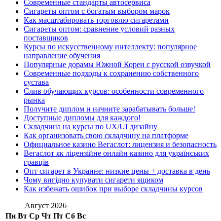
Современные стандарты автосервиса
Сигареты оптом с богатым выбором марок
Как масштабировать торговлю сигаретами
Сигареты оптом: сравнение условий разных
поставщиков
Курсы по искусственному интеллекту: популярное
направление обучения
Популярные дорамы Южной Кореи с русской озвучкой
Современные подходы к сохранению собственного
сустава
Слив обучающих курсов: особенности современного
рынка
Получите диплом и начните зарабатывать больше!
Доступные дипломы для каждого!
Складчина на курсы по UX/UI дизайну
Как организовать свою складчину на платформе
Официальное казино Вегаслот: лицензия и безопасность
Вегаслот як ліцензійне онлайн казино для українських
гравців
Опт сигарет в Украине: низкие цены + доставка в день
Чому вигідно купувати сигарети ящиком
Как избежать ошибок при выборе складчины курсов
Август 2026
Пн
Вт
Ср
Чт
Пт
Сб
Вс