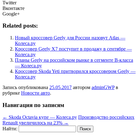
Twitter
Вконтакте
Google+
Related posts:
Новый кроссовер Geely для России назовут Atlas —
Колеса.ру
Кроссовер Geely X7 поступит в продажу в сентябре —
Колеса.ру
Планы Geely на российском рынке в сегменте B-класса
— Колеса.ру
Кроссовер Skoda Yeti притворился кроссовером Geely —
Колеса.ру
Запись опубликована
25.05.2017
автором
adminGWP
в
рубрике
Новости авто
.
Навигация по записям
←
Skoda Octavia купе — Колеса.ру
Производство российских
Renault увеличилось на 23%
→
Найти: