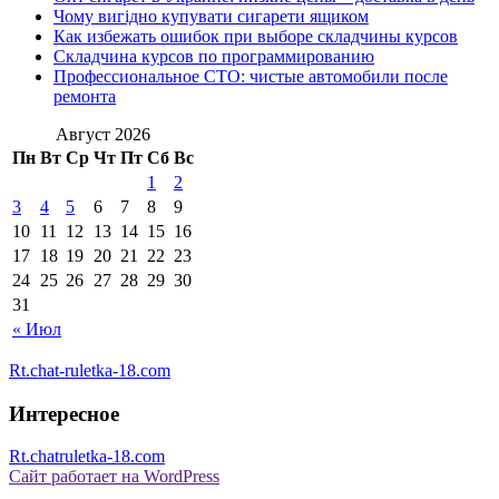
Чому вигідно купувати сигарети ящиком
Как избежать ошибок при выборе складчины курсов
Складчина курсов по программированию
Профессиональное СТО: чистые автомобили после
ремонта
Август 2026
Пн
Вт
Ср
Чт
Пт
Сб
Вс
1
2
3
4
5
6
7
8
9
10
11
12
13
14
15
16
17
18
19
20
21
22
23
24
25
26
27
28
29
30
31
« Июл
Rt.chat-ruletka-18.com
Интересное
Rt.chatruletka-18.com
Сайт работает на WordPress