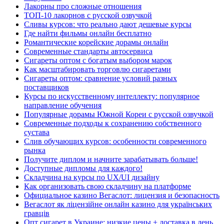
Лакорны про сложные отношения
ТОП-10 лакорнов с русской озвучкой
Сливы курсов: что реально дают дешевые курсы
Где найти фильмы онлайн бесплатно
Романтические корейские дорамы онлайн
Современные стандарты автосервиса
Сигареты оптом с богатым выбором марок
Как масштабировать торговлю сигаретами
Сигареты оптом: сравнение условий разных
поставщиков
Курсы по искусственному интеллекту: популярное
направление обучения
Популярные дорамы Южной Кореи с русской озвучкой
Современные подходы к сохранению собственного
сустава
Слив обучающих курсов: особенности современного
рынка
Получите диплом и начните зарабатывать больше!
Доступные дипломы для каждого!
Складчина на курсы по UX/UI дизайну
Как организовать свою складчину на платформе
Официальное казино Вегаслот: лицензия и безопасность
Вегаслот як ліцензійне онлайн казино для українських
гравців
Опт сигарет в Украине: низкие цены + доставка в день