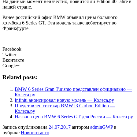
На данный момент неизвестно, появится ли Edition 40 Jahre в
нашей стране.
Ранее российский офис BMW объявил цены большого
хэтчбека 6 Series GT. Эта модель также дебютирует во
Франкфурте.
Facebook
Twitter
Вконтакте
Google+
Related posts:
BMW 6 Series Gran Turismo представлен официально —
Колеса.ру
Infiniti анонсировал новую модель — Колеса.ру
Представлен ситикар BMW i3 Carbon Edition —
Колеса.ру
Названа цена BMW 6 Series GT для России — Колеса.ру
Запись опубликована
24.07.2017
автором
adminGWP
в
рубрике
Новости авто
.