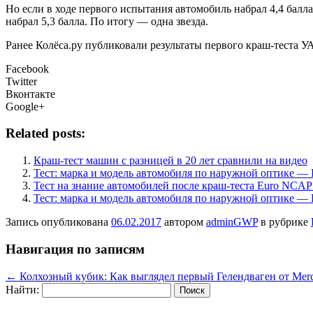
Но если в ходе первого испытания автомобиль набрал 4,4 балл
набрал 5,3 балла. По итогу — одна звезда.
Ранее Колёса.ру публиковали результаты первого краш-теста У
Facebook
Twitter
Вконтакте
Google+
Related posts:
Краш-тест машин с разницей в 20 лет сравнили на видео
Тест: марка и модель автомобиля по наружной оптике — 
Тест на знание автомобилей после краш-теста Euro NCAP
Тест: марка и модель автомобиля по наружной оптике — 
Запись опубликована
06.02.2017
автором
adminGWP
в рубрике
Навигация по записям
←
Колхозный кубик: Как выглядел первый Гелендваген от Me
Найти: