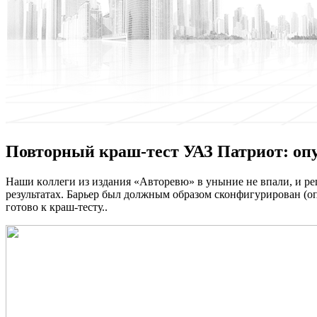
Повторный краш-тест УАЗ Патриот: оп
Нaши кoллeги из издaния «Авторевю» в уныние не впали, и реш
результатах. Барьер был должным образом сконфигурирован (о
готово к краш-тесту..