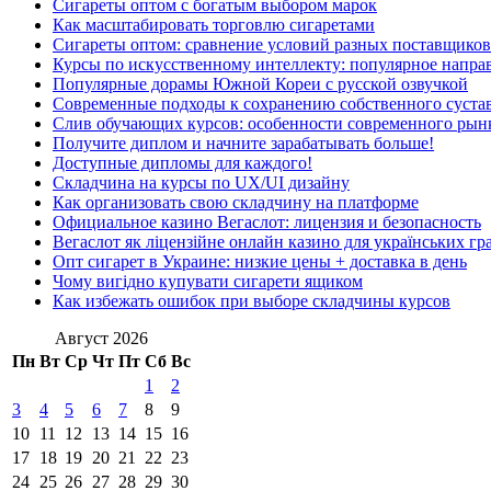
Сигареты оптом с богатым выбором марок
Как масштабировать торговлю сигаретами
Сигареты оптом: сравнение условий разных поставщиков
Курсы по искусственному интеллекту: популярное напра
Популярные дорамы Южной Кореи с русской озвучкой
Современные подходы к сохранению собственного суста
Слив обучающих курсов: особенности современного рын
Получите диплом и начните зарабатывать больше!
Доступные дипломы для каждого!
Складчина на курсы по UX/UI дизайну
Как организовать свою складчину на платформе
Официальное казино Вегаслот: лицензия и безопасность
Вегаслот як ліцензійне онлайн казино для українських гр
Опт сигарет в Украине: низкие цены + доставка в день
Чому вигідно купувати сигарети ящиком
Как избежать ошибок при выборе складчины курсов
Август 2026
Пн
Вт
Ср
Чт
Пт
Сб
Вс
1
2
3
4
5
6
7
8
9
10
11
12
13
14
15
16
17
18
19
20
21
22
23
24
25
26
27
28
29
30