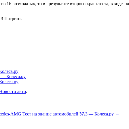
а из 16 возможных, то в результате второго краш-теста, в ходе
АЗ Патриот.
Колеса.ру
 — Колеса.ру
Колеса.ру
Новости авто
.
rcedes-AMG
Тест на знание автомобилей УАЗ — Колеса.ру
→