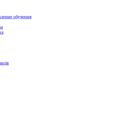
вление обучения
ва
ка
авців