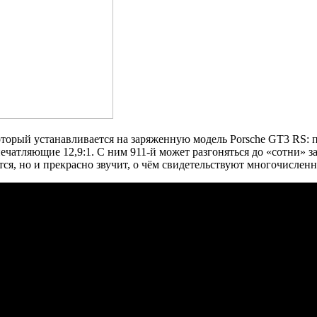
который устанавливается на заряженную модель Porsche GT3 RS: 
печатляющие 12,9:1. С ним 911-й может разгоняться до «сотни» з
тся, но и прекрасно звучит, о чём свидетельствуют многочислен
 у него под капотом появится новый 4,2-литровый мотор, отдача 
 RS на автосалон в Женеву, который распахнёт свои двери менее