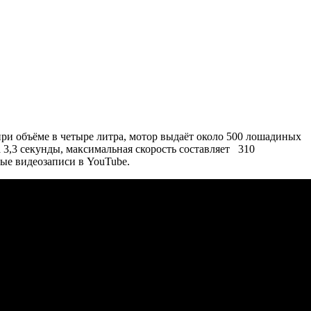
при объёме в четыре литра, мотор выдаёт около 500 лошадиных
а 3,3 секунды, максимальная скорость составляет 310
ные видеозаписи в YouTube.
которого подрастет на 20-25 лошадиных сил.
, чем через месяц.