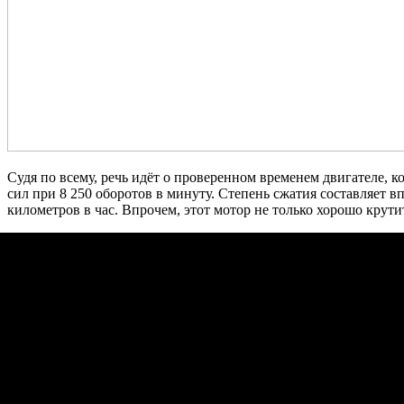
Судя по всему, речь идёт о проверенном временем двигателе, 
сил при 8 250 оборотов в минуту. Степень сжатия составляет в
километров в час. Впрочем, этот мотор не только хорошо крути
Кстати, вскоре Porsche 911 GT3 RS от этого мотора избавится:
1 / 2
На фото: Porsche 911 GT3 RS
2 / 2
На фото: Porsche 911 GT3 RS
Австралийцы также сообщают, что Porsche привезёт Cayman GT4