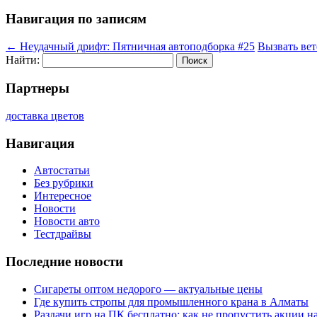
Навигация по записям
←
Неудачный дрифт: Пятничная автоподборка #25
Вызвать ве
Найти:
Партнеры
доставка цветов
Навигация
Автостатьи
Без рубрики
Интересное
Новости
Новости авто
Тестдрайвы
Последние новости
Сигареты оптом недорого — актуальные цены
Где купить стропы для промышленного крана в Алматы
Раздачи игр на ПК бесплатно: как не пропустить акции н