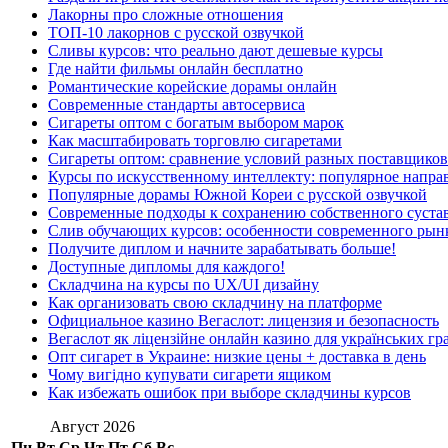
Лакорны про сложные отношения
ТОП-10 лакорнов с русской озвучкой
Сливы курсов: что реально дают дешевые курсы
Где найти фильмы онлайн бесплатно
Романтические корейские дорамы онлайн
Современные стандарты автосервиса
Сигареты оптом с богатым выбором марок
Как масштабировать торговлю сигаретами
Сигареты оптом: сравнение условий разных поставщиков
Курсы по искусственному интеллекту: популярное напра
Популярные дорамы Южной Кореи с русской озвучкой
Современные подходы к сохранению собственного суста
Слив обучающих курсов: особенности современного рын
Получите диплом и начните зарабатывать больше!
Доступные дипломы для каждого!
Складчина на курсы по UX/UI дизайну
Как организовать свою складчину на платформе
Официальное казино Вегаслот: лицензия и безопасность
Вегаслот як ліцензійне онлайн казино для українських гр
Опт сигарет в Украине: низкие цены + доставка в день
Чому вигідно купувати сигарети ящиком
Как избежать ошибок при выборе складчины курсов
Август 2026
Пн
Вт
Ср
Чт
Пт
Сб
Вс