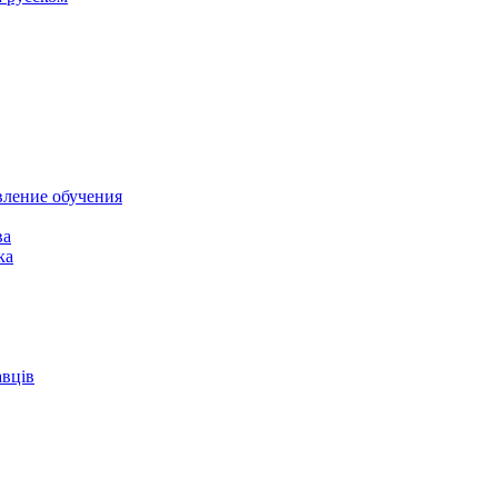
вление обучения
ва
ка
авців