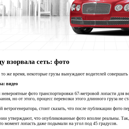
у взорвала сеть: фото
 В то же время, некоторые грузы вынуждают водителей совершать
ва: видео
ети невероятные фото транспортировки 67-метровой лопасти для ве
ания, но от этого, процесс перевозки этого длинного груза не 
й ветрогенератора, стоит сказать, что после публикации фото п
пании утверждают, что опубликованные фото вполне реальны. Так
о момент лопасть даже подымали на угол под 45 градусов.