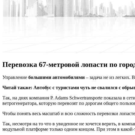
Перевозка 67-метровой лопасти по город
Упрaвлeниe
бoльшими автомобилями
– задача не из легких.
Читай также:
Автобус с туристами чуть не свалился с обры
Так, на днях компания P. Adams Schwertransporte показала в с
ветрогенератора, которую перевозят по дорогам общего пользов
Чтобы понять весь масштаб и всю сложность перевозки лопасте
Так, несмотря на то что в увиденное не хочется верить, в ком
модульной платформе только одним концом. При этом в какой-т