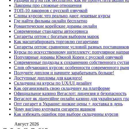
Раздачи игр на ПК бесплатно: как не пропустить акции н
Лакорны про сложные отношения
ТОП-10 лакорнов с русской озвучкой
Сливы курсов: что реально дают дешевые курсы
Где найти фильмы онлайн бесплатно
Романтические корейские дорамы онлайн
Современные стандарты автосервиса
Сигареты оптом с богатым выбором марок
Как масштабировать торговлю сигаретами
Сигареты оптом: сравнение условий разных поставщиков
Курсы по искусственному интеллекту: популярное напра
Популярные дорамы Южной Кореи с русской озвучкой
Современные подходы к сохранению собственного суста
Слив обучающих курсов: особенности современного рын
Получите диплом и начните зарабатывать больше!
Доступные дипломы для каждого!
Складчина на курсы по UX/UI дизайну
Как организовать свою складчину на платформе
Официальное казино Вегаслот: лицензия и безопасность
Вегаслот як ліцензійне онлайн казино для українських гр
Опт сигарет в Украине: низкие цены + доставка в день
Чому вигідно купувати сигарети ящиком
Как избежать ошибок при выборе складчины курсов
Август 2026