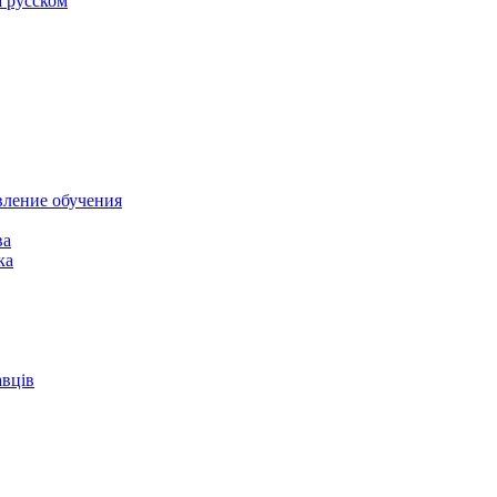
а русском
вление обучения
ва
ка
авців