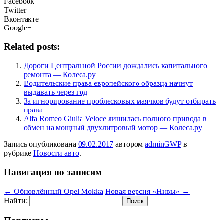
Facebook
Twitter
Вконтакте
Google+
Related posts:
Дороги Центральной России дождались капитального
ремонта — Колеса.ру
Водительские права европейского образца начнут
выдавать через год
За игнорирование проблесковых маячков будут отбирать
права
Alfa Romeo Giulia Veloce лишилась полного привода в
обмен на мощный двухлитровый мотор — Колеса.ру
Запись опубликована
09.02.2017
автором
adminGWP
в
рубрике
Новости авто
.
Навигация по записям
←
Обновлённый Opel Mokka
Новая версия «Нивы»
→
Найти: