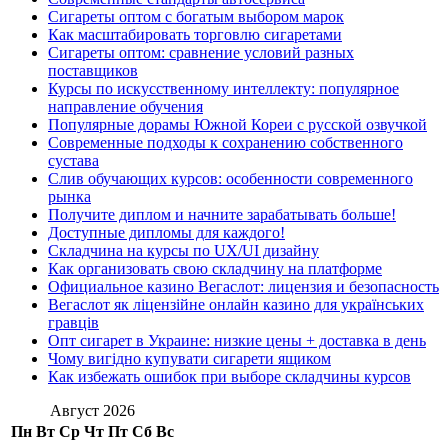
Сигареты оптом с богатым выбором марок
Как масштабировать торговлю сигаретами
Сигареты оптом: сравнение условий разных
поставщиков
Курсы по искусственному интеллекту: популярное
направление обучения
Популярные дорамы Южной Кореи с русской озвучкой
Современные подходы к сохранению собственного
сустава
Слив обучающих курсов: особенности современного
рынка
Получите диплом и начните зарабатывать больше!
Доступные дипломы для каждого!
Складчина на курсы по UX/UI дизайну
Как организовать свою складчину на платформе
Официальное казино Вегаслот: лицензия и безопасность
Вегаслот як ліцензійне онлайн казино для українських
гравців
Опт сигарет в Украине: низкие цены + доставка в день
Чому вигідно купувати сигарети ящиком
Как избежать ошибок при выборе складчины курсов
Август 2026
Пн
Вт
Ср
Чт
Пт
Сб
Вс