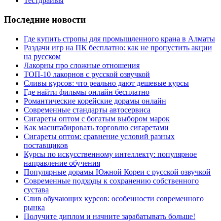
Тестдрайвы
Последние новости
Где купить стропы для промышленного крана в Алматы
Раздачи игр на ПК бесплатно: как не пропустить акции
на русском
Лакорны про сложные отношения
ТОП-10 лакорнов с русской озвучкой
Сливы курсов: что реально дают дешевые курсы
Где найти фильмы онлайн бесплатно
Романтические корейские дорамы онлайн
Современные стандарты автосервиса
Сигареты оптом с богатым выбором марок
Как масштабировать торговлю сигаретами
Сигареты оптом: сравнение условий разных
поставщиков
Курсы по искусственному интеллекту: популярное
направление обучения
Популярные дорамы Южной Кореи с русской озвучкой
Современные подходы к сохранению собственного
сустава
Слив обучающих курсов: особенности современного
рынка
Получите диплом и начните зарабатывать больше!