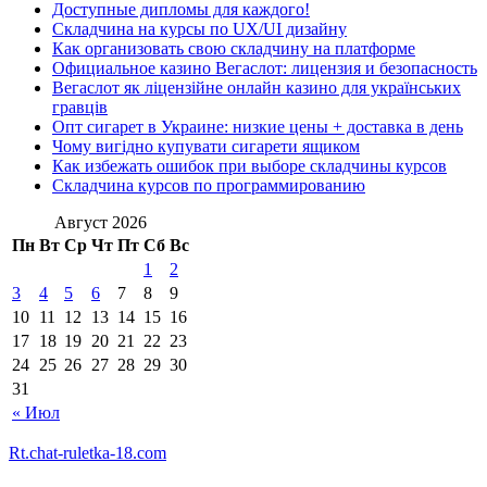
Доступные дипломы для каждого!
Складчина на курсы по UX/UI дизайну
Как организовать свою складчину на платформе
Официальное казино Вегаслот: лицензия и безопасность
Вегаслот як ліцензійне онлайн казино для українських
гравців
Опт сигарет в Украине: низкие цены + доставка в день
Чому вигідно купувати сигарети ящиком
Как избежать ошибок при выборе складчины курсов
Складчина курсов по программированию
Август 2026
Пн
Вт
Ср
Чт
Пт
Сб
Вс
1
2
3
4
5
6
7
8
9
10
11
12
13
14
15
16
17
18
19
20
21
22
23
24
25
26
27
28
29
30
31
« Июл
Rt.chat-ruletka-18.com