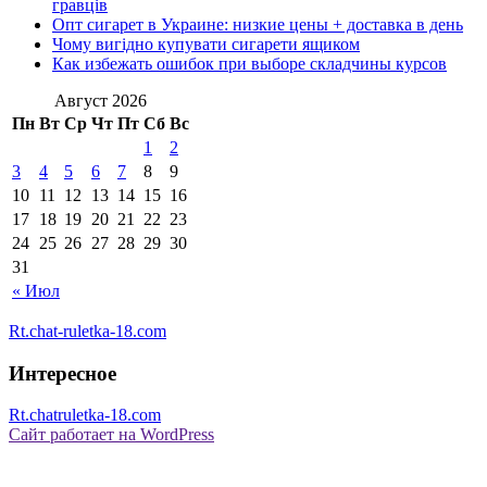
гравців
Опт сигарет в Украине: низкие цены + доставка в день
Чому вигідно купувати сигарети ящиком
Как избежать ошибок при выборе складчины курсов
Август 2026
Пн
Вт
Ср
Чт
Пт
Сб
Вс
1
2
3
4
5
6
7
8
9
10
11
12
13
14
15
16
17
18
19
20
21
22
23
24
25
26
27
28
29
30
31
« Июл
Rt.chat-ruletka-18.com
Интересное
Rt.chatruletka-18.com
Сайт работает на WordPress