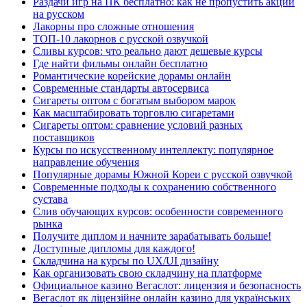
Раздачи игр на ПК бесплатно: как не пропустить акции
на русском
Лакорны про сложные отношения
ТОП-10 лакорнов с русской озвучкой
Сливы курсов: что реально дают дешевые курсы
Где найти фильмы онлайн бесплатно
Романтические корейские дорамы онлайн
Современные стандарты автосервиса
Сигареты оптом с богатым выбором марок
Как масштабировать торговлю сигаретами
Сигареты оптом: сравнение условий разных
поставщиков
Курсы по искусственному интеллекту: популярное
направление обучения
Популярные дорамы Южной Кореи с русской озвучкой
Современные подходы к сохранению собственного
сустава
Слив обучающих курсов: особенности современного
рынка
Получите диплом и начните зарабатывать больше!
Доступные дипломы для каждого!
Складчина на курсы по UX/UI дизайну
Как организовать свою складчину на платформе
Официальное казино Вегаслот: лицензия и безопасность
Вегаслот як ліцензійне онлайн казино для українських