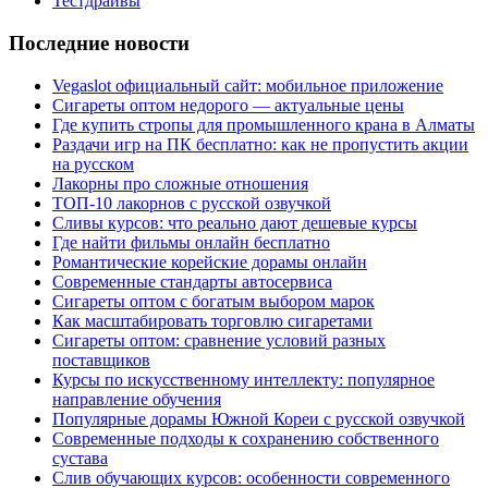
Тестдрайвы
Последние новости
Vegaslot официальный сайт: мобильное приложение
Сигареты оптом недорого — актуальные цены
Где купить стропы для промышленного крана в Алматы
Раздачи игр на ПК бесплатно: как не пропустить акции
на русском
Лакорны про сложные отношения
ТОП-10 лакорнов с русской озвучкой
Сливы курсов: что реально дают дешевые курсы
Где найти фильмы онлайн бесплатно
Романтические корейские дорамы онлайн
Современные стандарты автосервиса
Сигареты оптом с богатым выбором марок
Как масштабировать торговлю сигаретами
Сигареты оптом: сравнение условий разных
поставщиков
Курсы по искусственному интеллекту: популярное
направление обучения
Популярные дорамы Южной Кореи с русской озвучкой
Современные подходы к сохранению собственного
сустава
Слив обучающих курсов: особенности современного