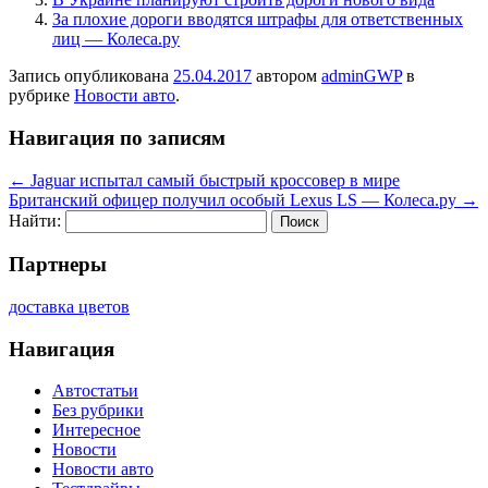
За плохие дороги вводятся штрафы для ответственных
лиц — Колеса.ру
Запись опубликована
25.04.2017
автором
adminGWP
в
рубрике
Новости авто
.
Навигация по записям
←
Jaguar испытал самый быстрый кроссовер в мире
Британский офицер получил особый Lexus LS — Колеса.ру
→
Найти:
Партнеры
доставка цветов
Навигация
Автостатьи
Без рубрики
Интересное
Новости
Новости авто