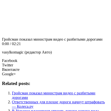
Гройсман показал министрам видео с разбитыми дорогами
0:00 / 02:21
vasylkomagic (редактор Авто)
Facebook
Twitter
Вконтакте
Google+
Related posts:
Гройсман показал министрам видео с разбитыми
дорогами
Ответственных для плохие дороги начнут штрафовать
— Колеса.ру
В Украине планируют строить дороги нового вида