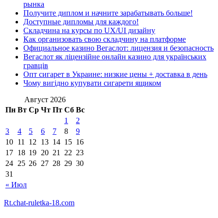
рынка
Получите диплом и начните зарабатывать больше!
Доступные дипломы для каждого!
Складчина на курсы по UX/UI дизайну
Как организовать свою складчину на платформе
Официальное казино Вегаслот: лицензия и безопасность
Вегаслот як ліцензійне онлайн казино для українських
гравців
Опт сигарет в Украине: низкие цены + доставка в день
Чому вигідно купувати сигарети ящиком
Август 2026
Пн
Вт
Ср
Чт
Пт
Сб
Вс
1
2
3
4
5
6
7
8
9
10
11
12
13
14
15
16
17
18
19
20
21
22
23
24
25
26
27
28
29
30
31
« Июл
Rt.chat-ruletka-18.com