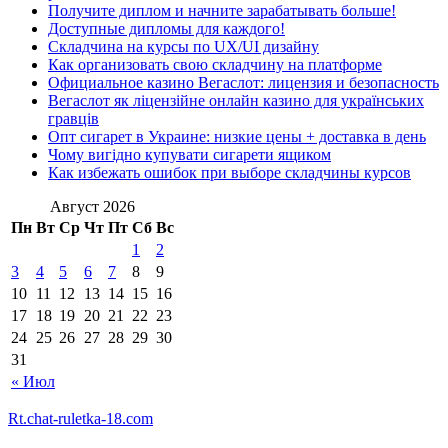
Получите диплом и начните зарабатывать больше!
Доступные дипломы для каждого!
Складчина на курсы по UX/UI дизайну
Как организовать свою складчину на платформе
Официальное казино Вегаслот: лицензия и безопасность
Вегаслот як ліцензійне онлайн казино для українських
гравців
Опт сигарет в Украине: низкие цены + доставка в день
Чому вигідно купувати сигарети ящиком
Как избежать ошибок при выборе складчины курсов
Август 2026
Пн
Вт
Ср
Чт
Пт
Сб
Вс
1
2
3
4
5
6
7
8
9
10
11
12
13
14
15
16
17
18
19
20
21
22
23
24
25
26
27
28
29
30
31
« Июл
Rt.chat-ruletka-18.com