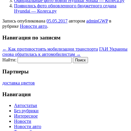
Официальные фото новой Hyundai Sonata — Колеса.ру
Появились фото обновленного бюджетного седана
Hyundai — Колеса.ру
Запись опубликована
05.05.2017
автором
adminGWP
в
рубрике
Новости авто
.
Навигация по записям
←
Как противостоять мобилизации транспорта
ГАИ Украины
снова обратилась к автомобилистам
→
Найти:
Партнеры
доставка цветов
Навигация
Автостатьи
Без рубрики
Интересное
Новости
Новости авто