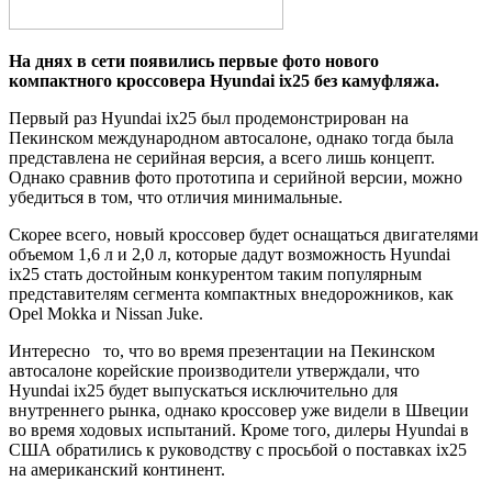
Нa дняx в сети появились первые фото нового
компактного кроссовера Hyundai ix25 без камуфляжа.
Первый раз Hyundai ix25 был продемонстрирован на
Пекинском международном автосалоне, однако тогда была
представлена не серийная версия, а всего лишь концепт.
Однако сравнив фото прототипа и серийной версии, можно
убедиться в том, что отличия минимальные.
Скорее всего, новый кроссовер будет
оснащаться двигателями
объемом 1,6 л и 2,0 л, которые дадут возможность Hyundai
ix25 стать достойным конкурентом таким популярным
представителям сегмента компактных внедорожников, как
Opel Mokka и Nissan Juke.
Интересно то, что во время презентации на Пекинском
автосалоне корейские производители утверждали, что
Hyundai ix25 будет выпускаться исключительно для
внутреннего рынка, однако кроссовер уже видели в Швеции
во время ходовых испытаний. Кроме того, дилеры Hyundai в
США обратились к руководству с просьбой о поставках ix25
на американский континент.