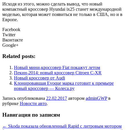
Исходя из этого, можно сделать вывод, что новый
компактный кроссовер Hyundai ix25 станет международной
моделью, которая может появиться не только в США, но и в
Европе.
Facebook
Twitter
Вконтакте
Google+
Related posts:
Новый мини-кроссовер Fiat покажут летом
Пекин-2014: новый кроссовер Citroen C-XR
Новый кроссовер от Audi
Клонировавшая Evoque марка готовит к премьере
новый кроссовер — Колеса.ру
Запись опубликована
22.02.2017
автором
adminGWP
в
рубрике
Новости авто
.
Навигация по записям
←
Skoda показала обновленный Rapid с литровым мотором