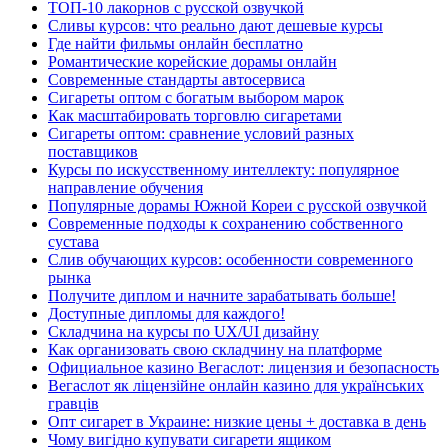
ТОП-10 лакорнов с русской озвучкой
Сливы курсов: что реально дают дешевые курсы
Где найти фильмы онлайн бесплатно
Романтические корейские дорамы онлайн
Современные стандарты автосервиса
Сигареты оптом с богатым выбором марок
Как масштабировать торговлю сигаретами
Сигареты оптом: сравнение условий разных
поставщиков
Курсы по искусственному интеллекту: популярное
направление обучения
Популярные дорамы Южной Кореи с русской озвучкой
Современные подходы к сохранению собственного
сустава
Слив обучающих курсов: особенности современного
рынка
Получите диплом и начните зарабатывать больше!
Доступные дипломы для каждого!
Складчина на курсы по UX/UI дизайну
Как организовать свою складчину на платформе
Официальное казино Вегаслот: лицензия и безопасность
Вегаслот як ліцензійне онлайн казино для українських
гравців
Опт сигарет в Украине: низкие цены + доставка в день
Чому вигідно купувати сигарети ящиком