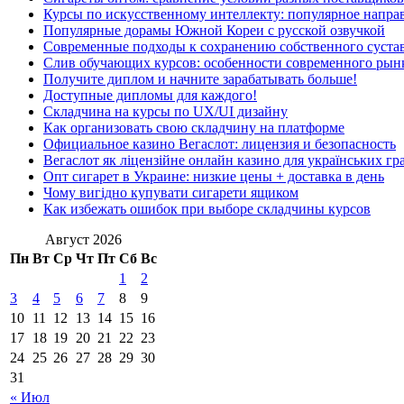
Курсы по искусственному интеллекту: популярное напра
Популярные дорамы Южной Кореи с русской озвучкой
Современные подходы к сохранению собственного суста
Слив обучающих курсов: особенности современного рын
Получите диплом и начните зарабатывать больше!
Доступные дипломы для каждого!
Складчина на курсы по UX/UI дизайну
Как организовать свою складчину на платформе
Официальное казино Вегаслот: лицензия и безопасность
Вегаслот як ліцензійне онлайн казино для українських гр
Опт сигарет в Украине: низкие цены + доставка в день
Чому вигідно купувати сигарети ящиком
Как избежать ошибок при выборе складчины курсов
Август 2026
Пн
Вт
Ср
Чт
Пт
Сб
Вс
1
2
3
4
5
6
7
8
9
10
11
12
13
14
15
16
17
18
19
20
21
22
23
24
25
26
27
28
29
30
31
« Июл