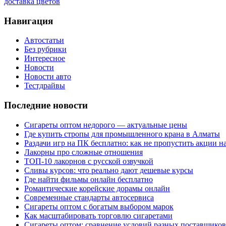
доставка цветов
Навигация
Автостатьи
Без рубрики
Интересное
Новости
Новости авто
Тестдрайвы
Последние новости
Сигареты оптом недорого — актуальные цены
Где купить стропы для промышленного крана в Алматы
Раздачи игр на ПК бесплатно: как не пропустить акции н
Лакорны про сложные отношения
ТОП-10 лакорнов с русской озвучкой
Сливы курсов: что реально дают дешевые курсы
Где найти фильмы онлайн бесплатно
Романтические корейские дорамы онлайн
Современные стандарты автосервиса
Сигареты оптом с богатым выбором марок
Как масштабировать торговлю сигаретами
Сигареты оптом: сравнение условий разных поставщиков