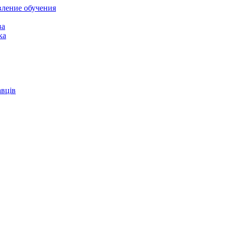
вление обучения
ва
ка
авців