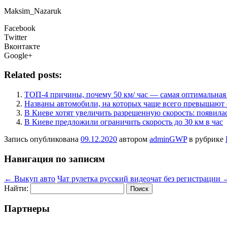
Maksim_Nazaruk
Facebook
Twitter
Вконтакте
Google+
Related posts:
ТОП-4 причины, почему 50 км/ час — самая оптимальная
Названы автомобили, на которых чаще всего превышают с
В Киеве хотят увеличить разрешенную скорость: появила
В Киеве предложили ограничить скорость до 30 км в час
Запись опубликована
09.12.2020
автором
adminGWP
в рубрике
Навигация по записям
←
Выкуп авто
Чат рулетка русский видеочат без регистрации
Найти:
Партнеры