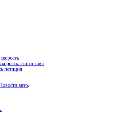
 скорость
корость: статистика
сь петиция
Новости авто
.
→