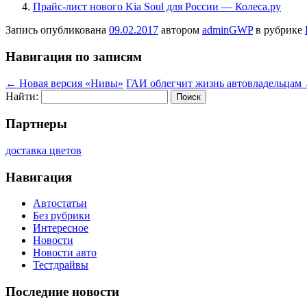
Прайс-лист нового Kia Soul для России — Колеса.ру
Запись опубликована
09.02.2017
автором
adminGWP
в рубрике
Навигация по записям
←
Новая версия «Нивы»
ГАИ облегчит жизнь автовладельцам
Найти:
Партнеры
доставка цветов
Навигация
Автостатьи
Без рубрики
Интересное
Новости
Новости авто
Тестдрайвы
Последние новости