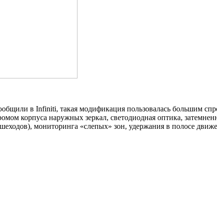
ообщили в Infiniti, такая модификация пользовалась большим спр
омом корпуса наружных зеркал, светодиодная оптика, затемнен
шеходов), мониторинга «слепых» зон, удержания в полосе движ