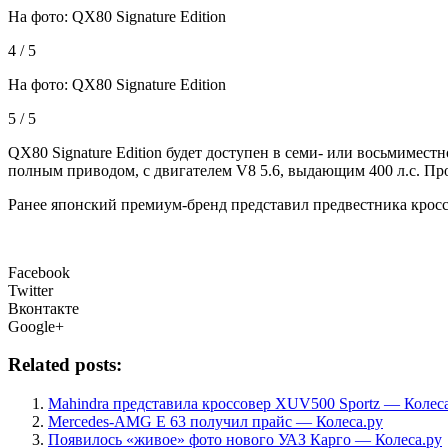
На фото: QX80 Signature Edition
4 / 5
На фото: QX80 Signature Edition
5 / 5
QX80 Signature Edition будет доступен в семи- или восьмиместн
полным приводом, с двигателем V8 5.6, выдающим 400 л.с. Прод
Ранее японский премиум-бренд представил предвестника кросс
Facebook
Twitter
Вконтакте
Google+
Related posts:
Mahindra представила кроссовер XUV500 Sportz — Колес
Mercedes-AMG E 63 получил прайс — Колеса.ру
Появилось «живое» фото нового УАЗ Карго — Колеса.ру