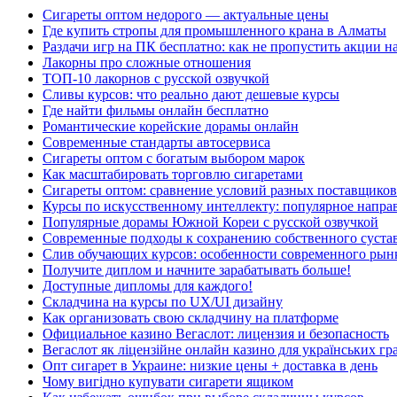
Сигареты оптом недорого — актуальные цены
Где купить стропы для промышленного крана в Алматы
Раздачи игр на ПК бесплатно: как не пропустить акции н
Лакорны про сложные отношения
ТОП-10 лакорнов с русской озвучкой
Сливы курсов: что реально дают дешевые курсы
Где найти фильмы онлайн бесплатно
Романтические корейские дорамы онлайн
Современные стандарты автосервиса
Сигареты оптом с богатым выбором марок
Как масштабировать торговлю сигаретами
Сигареты оптом: сравнение условий разных поставщиков
Курсы по искусственному интеллекту: популярное напра
Популярные дорамы Южной Кореи с русской озвучкой
Современные подходы к сохранению собственного суста
Слив обучающих курсов: особенности современного рын
Получите диплом и начните зарабатывать больше!
Доступные дипломы для каждого!
Складчина на курсы по UX/UI дизайну
Как организовать свою складчину на платформе
Официальное казино Вегаслот: лицензия и безопасность
Вегаслот як ліцензійне онлайн казино для українських гр
Опт сигарет в Украине: низкие цены + доставка в день
Чому вигідно купувати сигарети ящиком