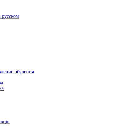
а русском
вление обучения
ва
ка
авців