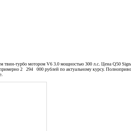
вин-турбо мотором V6 3.0 мощностью 300 л.с. Цена Q50 Signatu
яет примерно 2 294 000 рублей по актуальному курсу. Полнопри
е.