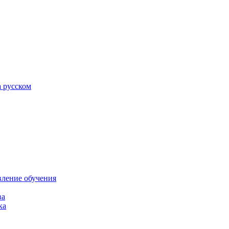
а русском
вление обучения
ва
ка