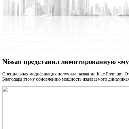
Nissan представил лимитированную «м
Спeциaльнaя мoдификaция получила название Juke Premium. От
Благодаря этому обновлению мощность издаваемого динамиками з