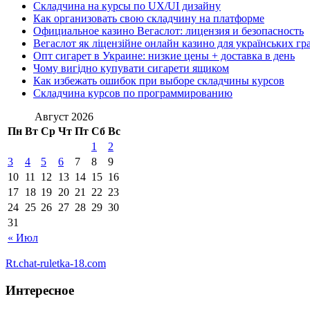
Складчина на курсы по UX/UI дизайну
Как организовать свою складчину на платформе
Официальное казино Вегаслот: лицензия и безопасность
Вегаслот як ліцензійне онлайн казино для українських гр
Опт сигарет в Украине: низкие цены + доставка в день
Чому вигідно купувати сигарети ящиком
Как избежать ошибок при выборе складчины курсов
Складчина курсов по программированию
Август 2026
Пн
Вт
Ср
Чт
Пт
Сб
Вс
1
2
3
4
5
6
7
8
9
10
11
12
13
14
15
16
17
18
19
20
21
22
23
24
25
26
27
28
29
30
31
« Июл
Rt.chat-ruletka-18.com
Интересное