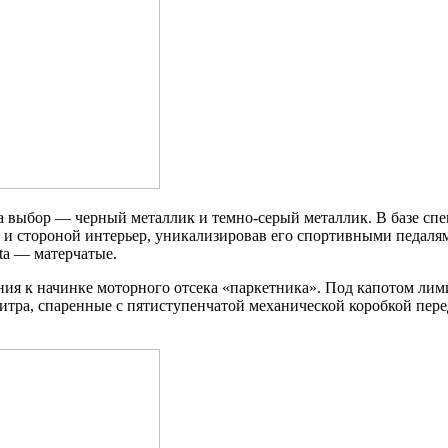
 на выбор — черный
металлик и темно-серый металлик. В базе сп
 и стороной интерьер, уникализировав его спортивными педал
ta — матерчатые.
ния к начинке моторного отсека «паркетника». Под капотом ли
итра, спаренные с пятиступенчатой механической коробкой пере