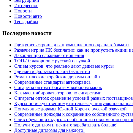
Без рубрики
Интересное
Новости
Новости авто
Тестдрайвы
Последние новости
Где купить стропы для промышленного крана в Алматы
Раздачи игр на ПК бесплатно: как не пропустить акции н
Лакорны про сложные отношения
ТОП-10 лакорнов с русской озвучкой
Сливы курсов: что реально дают дешевые курсы
Где найти фильмы онлайн бесплатно
Романтические корейские дорамы онлайн
Современные стандарты автосервиса
Сигареты оптом с богатым выбором марок
Как масштабировать торговлю сигаретами
Сигареты оптом: сравнение условий разных поставщиков
Курсы по искусственному интеллекту: популярное напра
Популярные дорамы Южной Кореи с русской озвучкой
Современные подходы к сохранению собственного суста
Слив обучающих курсов: особенности современного рын
Получите диплом и начните зарабатывать больше!
Доступные дипломы для каждого!