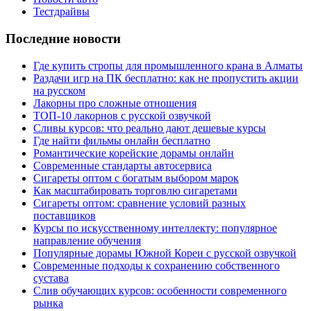
Тестдрайвы
Последние новости
Где купить стропы для промышленного крана в Алматы
Раздачи игр на ПК бесплатно: как не пропустить акции
на русском
Лакорны про сложные отношения
ТОП-10 лакорнов с русской озвучкой
Сливы курсов: что реально дают дешевые курсы
Где найти фильмы онлайн бесплатно
Романтические корейские дорамы онлайн
Современные стандарты автосервиса
Сигареты оптом с богатым выбором марок
Как масштабировать торговлю сигаретами
Сигареты оптом: сравнение условий разных
поставщиков
Курсы по искусственному интеллекту: популярное
направление обучения
Популярные дорамы Южной Кореи с русской озвучкой
Современные подходы к сохранению собственного
сустава
Слив обучающих курсов: особенности современного
рынка