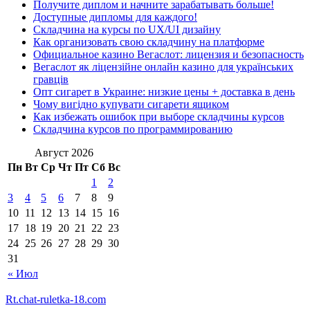
Получите диплом и начните зарабатывать больше!
Доступные дипломы для каждого!
Складчина на курсы по UX/UI дизайну
Как организовать свою складчину на платформе
Официальное казино Вегаслот: лицензия и безопасность
Вегаслот як ліцензійне онлайн казино для українських
гравців
Опт сигарет в Украине: низкие цены + доставка в день
Чому вигідно купувати сигарети ящиком
Как избежать ошибок при выборе складчины курсов
Складчина курсов по программированию
Август 2026
Пн
Вт
Ср
Чт
Пт
Сб
Вс
1
2
3
4
5
6
7
8
9
10
11
12
13
14
15
16
17
18
19
20
21
22
23
24
25
26
27
28
29
30
31
« Июл
Rt.chat-ruletka-18.com