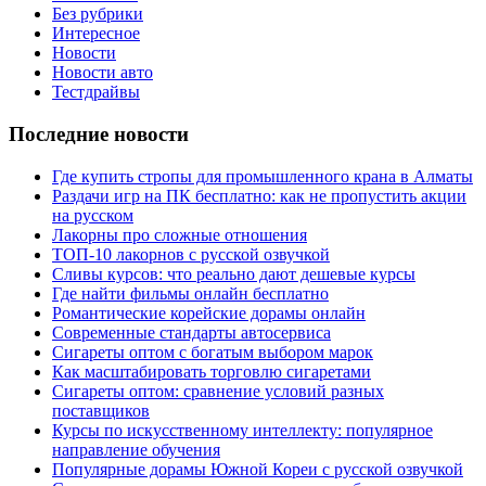
Без рубрики
Интересное
Новости
Новости авто
Тестдрайвы
Последние новости
Где купить стропы для промышленного крана в Алматы
Раздачи игр на ПК бесплатно: как не пропустить акции
на русском
Лакорны про сложные отношения
ТОП-10 лакорнов с русской озвучкой
Сливы курсов: что реально дают дешевые курсы
Где найти фильмы онлайн бесплатно
Романтические корейские дорамы онлайн
Современные стандарты автосервиса
Сигареты оптом с богатым выбором марок
Как масштабировать торговлю сигаретами
Сигареты оптом: сравнение условий разных
поставщиков
Курсы по искусственному интеллекту: популярное
направление обучения
Популярные дорамы Южной Кореи с русской озвучкой