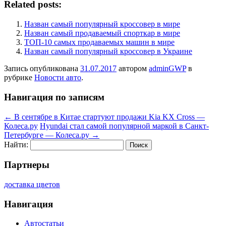
Related posts:
Назван самый популярный кроссовер в мире
Назван самый продаваемый спорткар в мире
ТОП-10 самых продаваемых машин в мире
Назван самый популярный кроссовер в Украине
Запись опубликована
31.07.2017
автором
adminGWP
в
рубрике
Новости авто
.
Навигация по записям
←
В сентябре в Китае стартуют продажи Kia KX Cross —
Колеса.ру
Hyundai стал самой популярной маркой в Санкт-
Петербурге — Колеса.ру
→
Найти:
Партнеры
доставка цветов
Навигация
Автостатьи