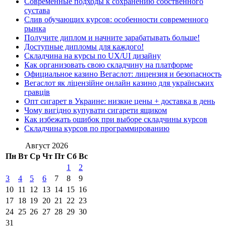
Современные подходы к сохранению собственного
сустава
Слив обучающих курсов: особенности современного
рынка
Получите диплом и начните зарабатывать больше!
Доступные дипломы для каждого!
Складчина на курсы по UX/UI дизайну
Как организовать свою складчину на платформе
Официальное казино Вегаслот: лицензия и безопасность
Вегаслот як ліцензійне онлайн казино для українських
гравців
Опт сигарет в Украине: низкие цены + доставка в день
Чому вигідно купувати сигарети ящиком
Как избежать ошибок при выборе складчины курсов
Складчина курсов по программированию
Август 2026
Пн
Вт
Ср
Чт
Пт
Сб
Вс
1
2
3
4
5
6
7
8
9
10
11
12
13
14
15
16
17
18
19
20
21
22
23
24
25
26
27
28
29
30
31