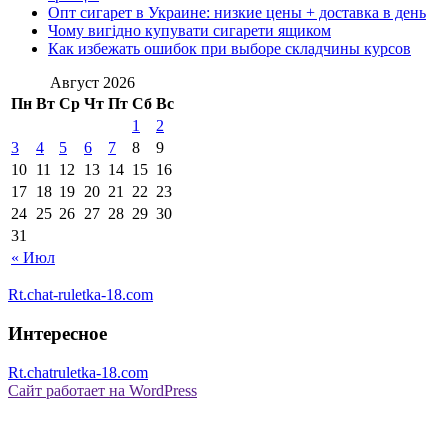
Опт сигарет в Украине: низкие цены + доставка в день
Чому вигідно купувати сигарети ящиком
Как избежать ошибок при выборе складчины курсов
Август 2026
Пн
Вт
Ср
Чт
Пт
Сб
Вс
1
2
3
4
5
6
7
8
9
10
11
12
13
14
15
16
17
18
19
20
21
22
23
24
25
26
27
28
29
30
31
« Июл
Rt.chat-ruletka-18.com
Интересное
Rt.chatruletka-18.com
Сайт работает на WordPress