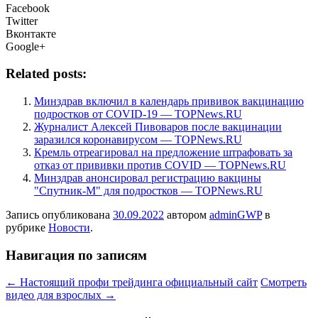
Facebook
Twitter
Вконтакте
Google+
Related posts:
Минздрав включил в календарь прививок вакцинацию
подростков от COVID-19 — TOPNews.RU
Журналист Алексей Пивоваров после вакцинации
заразился коронавирусом — TOPNews.RU
Кремль отреагировал на предложение штрафовать за
отказ от прививки против COVID — TOPNews.RU
Минздрав анонсировал регистрацию вакцины
"Спутник-М" для подростков — TOPNews.RU
Запись опубликована
30.09.2022
автором
adminGWP
в
рубрике
Новости
.
Навигация по записям
←
Настоящий профи трейдинга официальный сайт
Смотреть
видео для взрослых
→