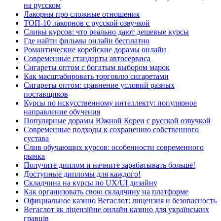
на русском
Лакорны про сложные отношения
ТОП-10 лакорнов с русской озвучкой
Сливы курсов: что реально дают дешевые курсы
Где найти фильмы онлайн бесплатно
Романтические корейские дорамы онлайн
Современные стандарты автосервиса
Сигареты оптом с богатым выбором марок
Как масштабировать торговлю сигаретами
Сигареты оптом: сравнение условий разных
поставщиков
Курсы по искусственному интеллекту: популярное
направление обучения
Популярные дорамы Южной Кореи с русской озвучкой
Современные подходы к сохранению собственного
сустава
Слив обучающих курсов: особенности современного
рынка
Получите диплом и начните зарабатывать больше!
Доступные дипломы для каждого!
Складчина на курсы по UX/UI дизайну
Как организовать свою складчину на платформе
Официальное казино Вегаслот: лицензия и безопасность
Вегаслот як ліцензійне онлайн казино для українських
гравців