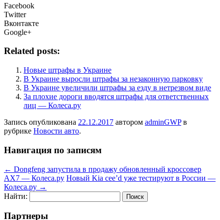
Facebook
Twitter
Вконтакте
Google+
Related posts:
Новые штрафы в Украине
В Украине выросли штрафы за незаконную парковку
В Украине увеличили штрафы за езду в нетрезвом виде
За плохие дороги вводятся штрафы для ответственных
лиц — Колеса.ру
Запись опубликована
22.12.2017
автором
adminGWP
в
рубрике
Новости авто
.
Навигация по записям
←
Dongfeng запустила в продажу обновленный кроссовер
AX7 — Колеса.ру
Новый Kia cee’d уже тестируют в России —
Колеса.ру
→
Найти:
Партнеры