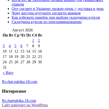
гравців
Опт сигарет в Украине: низкие цены + доставка в день
Чому вигідно купувати сигарети ящиком
Как избежать ошибок при выборе складчины курсов
Складчина курсов по программированию
Август 2026
Пн
Вт
Ср
Чт
Пт
Сб
Вс
1
2
3
4
5
6
7
8
9
10
11
12
13
14
15
16
17
18
19
20
21
22
23
24
25
26
27
28
29
30
31
« Июл
Rt.chat-ruletka-18.com
Интересное
Rt.chatruletka-18.com
Сайт работает на WordPress