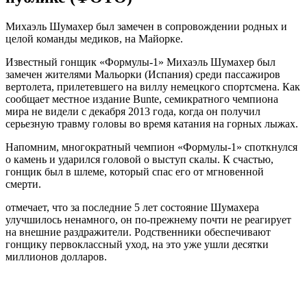
Михаэль Шумахер был замечен в сопровождении родных и
целой команды медиков, на Майорке.
Известный гонщик «Формулы-1» Михаэль Шумахер был
замечен жителями Мальорки (Испания) среди пассажиров
вертолета, прилетевшего на виллу немецкого спортсмена. Как
сообщает местное издание Bunte, семикратного чемпиона
мира не видели с декабря 2013 года, когда он получил
серьезную травму головы во время катания на горных лыжах.
Напомним, многократный чемпион «Формулы-1» споткнулся
о камень и ударился головой о выступ скалы. К счастью,
гонщик был в шлеме,
который спас его от мгновенной
смерти.
отмечает, что за последние 5 лет состояние Шумахера
улучшилось ненамного, он по-прежнему почти не реагирует
на внешние раздражители. Родственники обеспечивают
гонщику первоклассный уход, на это уже ушли десятки
миллионов долларов.