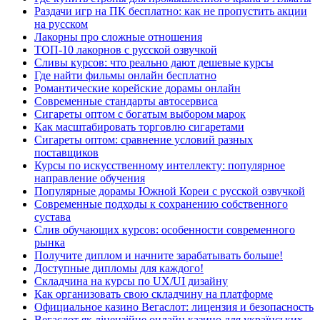
Раздачи игр на ПК бесплатно: как не пропустить акции
на русском
Лакорны про сложные отношения
ТОП-10 лакорнов с русской озвучкой
Сливы курсов: что реально дают дешевые курсы
Где найти фильмы онлайн бесплатно
Романтические корейские дорамы онлайн
Современные стандарты автосервиса
Сигареты оптом с богатым выбором марок
Как масштабировать торговлю сигаретами
Сигареты оптом: сравнение условий разных
поставщиков
Курсы по искусственному интеллекту: популярное
направление обучения
Популярные дорамы Южной Кореи с русской озвучкой
Современные подходы к сохранению собственного
сустава
Слив обучающих курсов: особенности современного
рынка
Получите диплом и начните зарабатывать больше!
Доступные дипломы для каждого!
Складчина на курсы по UX/UI дизайну
Как организовать свою складчину на платформе
Официальное казино Вегаслот: лицензия и безопасность
Вегаслот як ліцензійне онлайн казино для українських