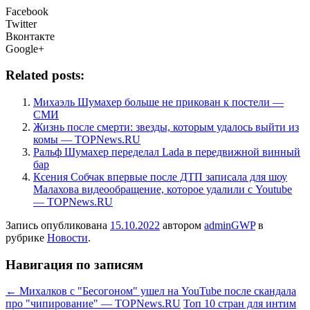
Facebook
Twitter
Вконтакте
Google+
Related posts:
Михаэль Шумахер больше не прикован к постели —
СМИ
Жизнь после смерти: звезды, которым удалось выйти из
комы — TOPNews.RU
Ральф Шумахер переделал Lada в передвижной винный
бар
Ксения Собчак впервые после ДТП записала для шоу
Малахова видеообращение, которое удалили с Youtube
— TOPNews.RU
Запись опубликована
15.10.2022
автором
adminGWP
в
рубрике
Новости
.
Навигация по записям
←
Михалков с "Бесогоном" ушел на YouTube после скандала
про "чипирование" — TOPNews.RU
Топ 10 стран для интим