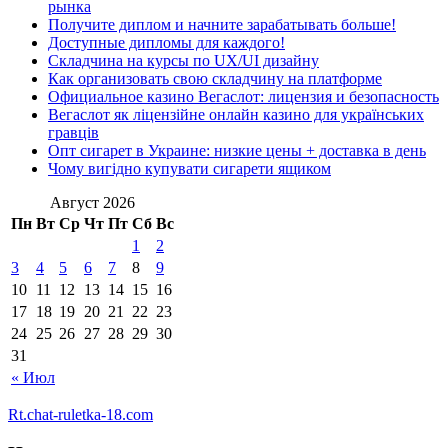
рынка
Получите диплом и начните зарабатывать больше!
Доступные дипломы для каждого!
Складчина на курсы по UX/UI дизайну
Как организовать свою складчину на платформе
Официальное казино Вегаслот: лицензия и безопасность
Вегаслот як ліцензійне онлайн казино для українських
гравців
Опт сигарет в Украине: низкие цены + доставка в день
Чому вигідно купувати сигарети ящиком
Август 2026
Пн
Вт
Ср
Чт
Пт
Сб
Вс
1
2
3
4
5
6
7
8
9
10
11
12
13
14
15
16
17
18
19
20
21
22
23
24
25
26
27
28
29
30
31
« Июл
Rt.chat-ruletka-18.com