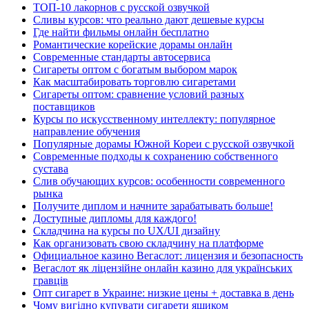
ТОП-10 лакорнов с русской озвучкой
Сливы курсов: что реально дают дешевые курсы
Где найти фильмы онлайн бесплатно
Романтические корейские дорамы онлайн
Современные стандарты автосервиса
Сигареты оптом с богатым выбором марок
Как масштабировать торговлю сигаретами
Сигареты оптом: сравнение условий разных
поставщиков
Курсы по искусственному интеллекту: популярное
направление обучения
Популярные дорамы Южной Кореи с русской озвучкой
Современные подходы к сохранению собственного
сустава
Слив обучающих курсов: особенности современного
рынка
Получите диплом и начните зарабатывать больше!
Доступные дипломы для каждого!
Складчина на курсы по UX/UI дизайну
Как организовать свою складчину на платформе
Официальное казино Вегаслот: лицензия и безопасность
Вегаслот як ліцензійне онлайн казино для українських
гравців
Опт сигарет в Украине: низкие цены + доставка в день
Чому вигідно купувати сигарети ящиком