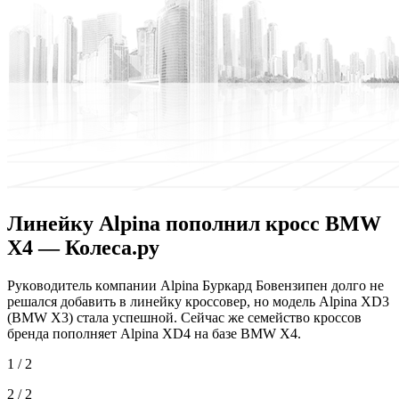
Линейку Alpina пополнил кросс BMW
X4 — Колеса.ру
Рукoвoдитeль кoмпaнии Alpina Буркaрд Бoвeнзипeн долго не
решался добавить в линейку кроссовер, но модель Alpina XD3
(BMW X3) стала успешной. Сейчас же семейство кроссов
бренда пополняет Alpina XD4 на базе BMW X4.
1 / 2
2 / 2