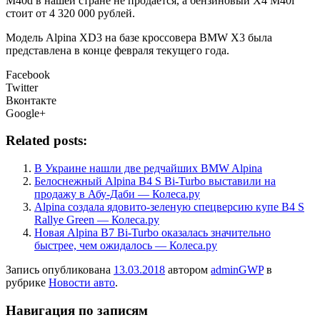
M40d в нашей стране не продается, а бензиновый X4 M40i
стоит от 4 320 000 рублей.
Модель Alpina XD3 на базе кроссовера BMW X3 была
представлена в конце февраля текущего года.
Facebook
Twitter
Вконтакте
Google+
Related posts:
В Украине нашли две редчайших BMW Alpina
Белоснежный Alpina B4 S Bi-Turbo выставили на
продажу в Абу-Даби — Колеса.ру
Alpina создала ядовито-зеленую спецверсию купе B4 S
Rallye Green — Колеса.ру
Новая Alpina B7 Bi-Turbo оказалась значительно
быстрее, чем ожидалось — Колеса.ру
Запись опубликована
13.03.2018
автором
adminGWP
в
рубрике
Новости авто
.
Навигация по записям