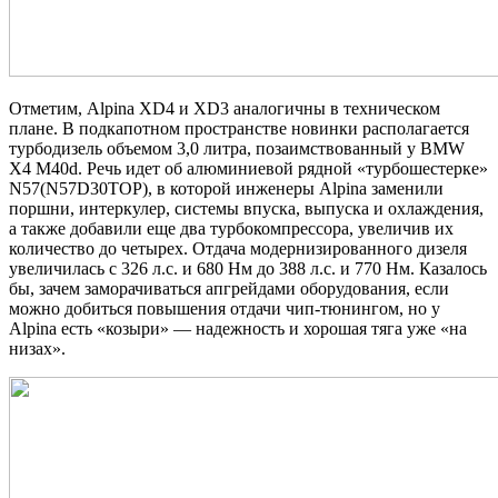
Отметим, Alpina XD4 и XD3 аналогичны в техническом
плане. В подкапотном пространстве новинки располагается
турбодизель объемом 3,0 литра, позаимствованный у BMW
X4 M40d. Речь идет об алюминиевой рядной «турбошестерке»
N57(N57D30TOP), в которой инженеры Alpina заменили
поршни, интеркулер, системы впуска, выпуска и охлаждения,
а также добавили еще два турбокомпрессора, увеличив их
количество до четырех. Отдача модернизированного дизеля
увеличилась с 326 л.с. и 680 Нм до 388 л.с. и 770 Нм. Казалось
бы, зачем заморачиваться апгрейдами оборудования, если
можно добиться повышения отдачи чип-тюнингом, но у
Alpina есть «козыри» — надежность и хорошая тяга уже «на
низах».