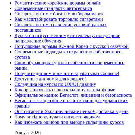
Романтические корейские дорамы онлайн
Современные стандарты автосервиса
Сигареты оптом с богатым выбором марок
Как масштабировать торговлю сигаретами
Сигареты оптом: сравнение условий разных
поставщиков
Курсы по искусственному интеллекту: популярное
направление обучения
Популярные дорамы Южной Кореи с русской озвучкой
Современные подходы к сохранению собственного
сустава
Слив обучающих курсов: особенности современного
рынка
Получите диплом и начните зарабатывать больше!
Доступные дипломы для каждого!
Складчина на курсы по UX/UI дизайну
Как организовать свою складчину на платформе
Официальное казино Вегаслот: лицензия и безопасность
Вегаслот як ліцензійне онлайн казино для українських
гравців
Опт сигарет в Украине: низкие цены + доставка в день
Чому вигідно купувати сигарети ящиком
Как избежать ошибок при выборе складчины курсов
Август 2026