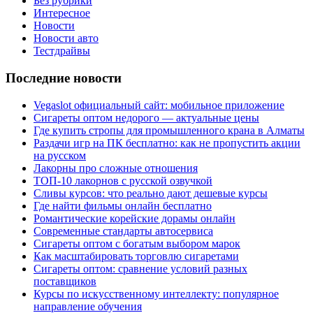
Без рубрики
Интересное
Новости
Новости авто
Тестдрайвы
Последние новости
Vegaslot официальный сайт: мобильное приложение
Сигареты оптом недорого — актуальные цены
Где купить стропы для промышленного крана в Алматы
Раздачи игр на ПК бесплатно: как не пропустить акции
на русском
Лакорны про сложные отношения
ТОП-10 лакорнов с русской озвучкой
Сливы курсов: что реально дают дешевые курсы
Где найти фильмы онлайн бесплатно
Романтические корейские дорамы онлайн
Современные стандарты автосервиса
Сигареты оптом с богатым выбором марок
Как масштабировать торговлю сигаретами
Сигареты оптом: сравнение условий разных
поставщиков
Курсы по искусственному интеллекту: популярное
направление обучения