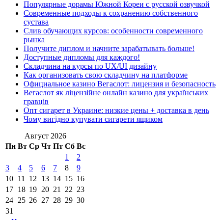
Популярные дорамы Южной Кореи с русской озвучкой
Современные подходы к сохранению собственного
сустава
Слив обучающих курсов: особенности современного
рынка
Получите диплом и начните зарабатывать больше!
Доступные дипломы для каждого!
Складчина на курсы по UX/UI дизайну
Как организовать свою складчину на платформе
Официальное казино Вегаслот: лицензия и безопасность
Вегаслот як ліцензійне онлайн казино для українських
гравців
Опт сигарет в Украине: низкие цены + доставка в день
Чому вигідно купувати сигарети ящиком
Август 2026
Пн
Вт
Ср
Чт
Пт
Сб
Вс
1
2
3
4
5
6
7
8
9
10
11
12
13
14
15
16
17
18
19
20
21
22
23
24
25
26
27
28
29
30
31