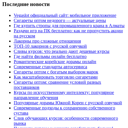
Последние новости
Vegaslot официальный сайт: мобильное приложение
Сигареты оптом недорого — актуальные цены
Где купить стропы для промышленного крана в Алматы
Раздачи игр на ПК бесплатно: как не пропустить акции
на русском
Лакорны про сложные отношения
ТОП-10 лакорнов с русской озвучкой
Сливы курсов: что реально дают дешевые курсы
Где найти фильмы онлайн бесплатно
Романтические корейские дорамы онлайн
Современные стандарты автосервиса
Сигареты оптом с богатым выбором марок
Как масштабировать торговлю сигаретами
Сигареты оптом: сравнение условий разных
поставщиков
Курсы по искусственному интеллекту: популярное
направление обучения
Популярные дорамы Южной Кореи с русской озвучкой
Современные подходы к сохранению собственного
сустава
Слив обучающих курсов: особенности современного
рынка