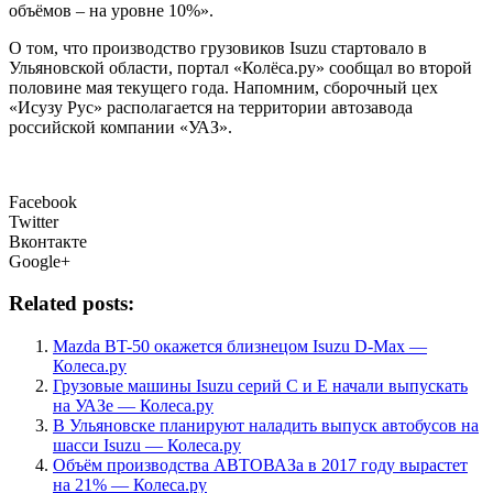
объёмов – на уровне 10%».
О том, что производство грузовиков Isuzu стартовало в
Ульяновской области, портал «Колёса.ру» сообщал во второй
половине мая текущего года. Напомним, сборочный цех
«Исузу Рус» располагается на территории автозавода
российской компании «УАЗ».
Facebook
Twitter
Вконтакте
Google+
Related posts:
Mazda BT-50 окажется близнецом Isuzu D-Max —
Колеса.ру
Грузовые машины Isuzu серий С и Е начали выпускать
на УАЗе — Колеса.ру
В Ульяновске планируют наладить выпуск автобусов на
шасси Isuzu — Колеса.ру
Объём производства АВТОВАЗа в 2017 году вырастет
на 21% — Колеса.ру