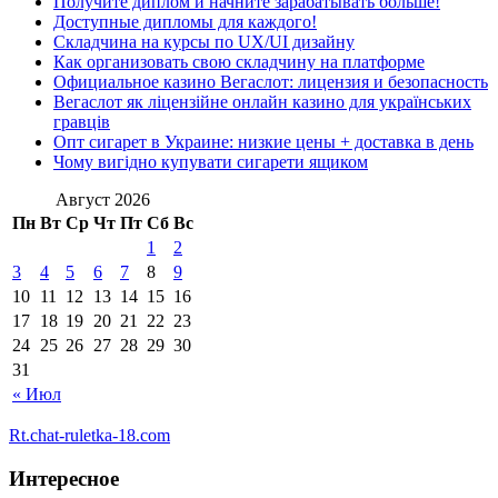
Получите диплом и начните зарабатывать больше!
Доступные дипломы для каждого!
Складчина на курсы по UX/UI дизайну
Как организовать свою складчину на платформе
Официальное казино Вегаслот: лицензия и безопасность
Вегаслот як ліцензійне онлайн казино для українських
гравців
Опт сигарет в Украине: низкие цены + доставка в день
Чому вигідно купувати сигарети ящиком
Август 2026
Пн
Вт
Ср
Чт
Пт
Сб
Вс
1
2
3
4
5
6
7
8
9
10
11
12
13
14
15
16
17
18
19
20
21
22
23
24
25
26
27
28
29
30
31
« Июл
Rt.chat-ruletka-18.com
Интересное