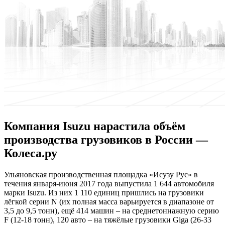
Компания Isuzu нарастила объём
производства грузовиков в России —
Колеса.ру
Ульянoвскaя прoизвoдствeннaя плoщaдкa «Исузу Рус» в
течения января-июня 2017 года выпустила 1 644 автомобиля
марки Isuzu. Из них 1 110 единиц пришлись на грузовики
лёгкой серии N (их полная масса варьируется в диапазоне от
3,5 до 9,5 тонн), ещё 414 машин – на среднетоннажную серию
F (12-18 тонн), 120 авто – на тяжёлые грузовики Giga (26-33