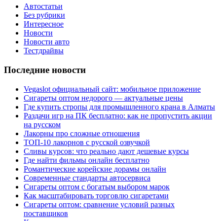
Автостатьи
Без рубрики
Интересное
Новости
Новости авто
Тестдрайвы
Последние новости
Vegaslot официальный сайт: мобильное приложение
Сигареты оптом недорого — актуальные цены
Где купить стропы для промышленного крана в Алматы
Раздачи игр на ПК бесплатно: как не пропустить акции
на русском
Лакорны про сложные отношения
ТОП-10 лакорнов с русской озвучкой
Сливы курсов: что реально дают дешевые курсы
Где найти фильмы онлайн бесплатно
Романтические корейские дорамы онлайн
Современные стандарты автосервиса
Сигареты оптом с богатым выбором марок
Как масштабировать торговлю сигаретами
Сигареты оптом: сравнение условий разных
поставщиков