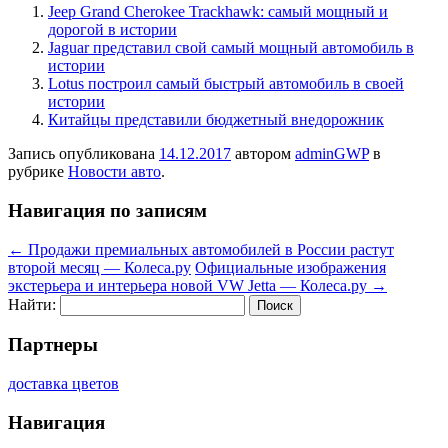
Jeep Grand Cherokee Trackhawk: самый мощный и
дорогой в истории
Jaguar представил свой самый мощный автомобиль в
истории
Lotus построил самый быстрый автомобиль в своей
истории
Китайцы представили бюджетный внедорожник
Запись опубликована
14.12.2017
автором
adminGWP
в
рубрике
Новости авто
.
Навигация по записям
←
Продажи премиальных автомобилей в России растут
второй месяц — Колеса.ру
Официальные изображения
экстерьера и интерьера новой VW Jetta — Колеса.ру
→
Найти:
Партнеры
доставка цветов
Навигация