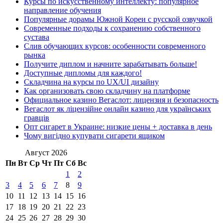
Курсы по искусственному интеллекту: популярное
направление обучения
Популярные дорамы Южной Кореи с русской озвучкой
Современные подходы к сохранению собственного
сустава
Слив обучающих курсов: особенности современного
рынка
Получите диплом и начните зарабатывать больше!
Доступные дипломы для каждого!
Складчина на курсы по UX/UI дизайну
Как организовать свою складчину на платформе
Официальное казино Вегаслот: лицензия и безопасность
Вегаслот як ліцензійне онлайн казино для українських
гравців
Опт сигарет в Украине: низкие цены + доставка в день
Чому вигідно купувати сигарети ящиком
Август 2026
Пн
Вт
Ср
Чт
Пт
Сб
Вс
1
2
3
4
5
6
7
8
9
10
11
12
13
14
15
16
17
18
19
20
21
22
23
24
25
26
27
28
29
30