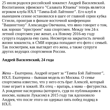
25 июля родился российский хоккеист Андрей Василевский.
Воспитанник уфимского "Салавата Юлаева" теперь является
игроком клуба НХЛ "Тампа-Бэй Лайтнинг". Его клуб в
нынешнем сезоне остановился в шаге от главной серии кубка
Стэнли, проиграв в финале восточной конференции
"Вашингтону" Александра Овечкина, что явно говорит о том,
как хорошо "пристроен" наш спортсмен. Между тем 24-х
летний спортсмен уже женат, а к Новому 2016-му году
супруга подарила ему сына. Несмотря на закрытость личной
жизни хоккеиста, в СМИ изредка попадают его фото с семьей.
Так посмотрим, как выглядит его жена, а также супруги
других ведущих спортсменов России.
Андрей Василевский, 24 года
Жена – Екатерина. Андрей играет за “Тампа Бэй Лайтнинг”,
НХЛ. Екатерина – бывшая модель из Москвы. О семье
спортсмена известно, что у него есть брат Алексей, который
тоже играет в хоккей. Их отец – вратарь, а мама – фигуристка.
А рождение наследника (которого, судя по публикациям в
иносми, назвали Лукасом) в 2015 году так вдохновило
Андрея, что после этого он одержал пять побед подряд в
НХЛ.