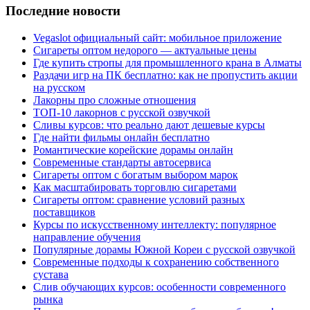
Последние новости
Vegaslot официальный сайт: мобильное приложение
Сигареты оптом недорого — актуальные цены
Где купить стропы для промышленного крана в Алматы
Раздачи игр на ПК бесплатно: как не пропустить акции
на русском
Лакорны про сложные отношения
ТОП-10 лакорнов с русской озвучкой
Сливы курсов: что реально дают дешевые курсы
Где найти фильмы онлайн бесплатно
Романтические корейские дорамы онлайн
Современные стандарты автосервиса
Сигареты оптом с богатым выбором марок
Как масштабировать торговлю сигаретами
Сигареты оптом: сравнение условий разных
поставщиков
Курсы по искусственному интеллекту: популярное
направление обучения
Популярные дорамы Южной Кореи с русской озвучкой
Современные подходы к сохранению собственного
сустава
Слив обучающих курсов: особенности современного
рынка