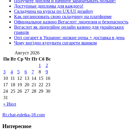
Получите диплом и начните зарабатывать больше!
Доступные дипломы для каждого!
Складчина на курсы по UX/UI дизайну
Как организовать свою складчину на платформе
Официальное казино Вегаслот: лицензия и безопасность
Вегаслот як ліцензійне онлайн казино для українських
гравців
Опт сигарет в Украине: низкие цены + доставка в день
Чому вигідно купувати сигарети ящиком
Август 2026
Пн
Вт
Ср
Чт
Пт
Сб
Вс
1
2
3
4
5
6
7
8
9
10
11
12
13
14
15
16
17
18
19
20
21
22
23
24
25
26
27
28
29
30
31
« Июл
Rt.chat-ruletka-18.com
Интересное