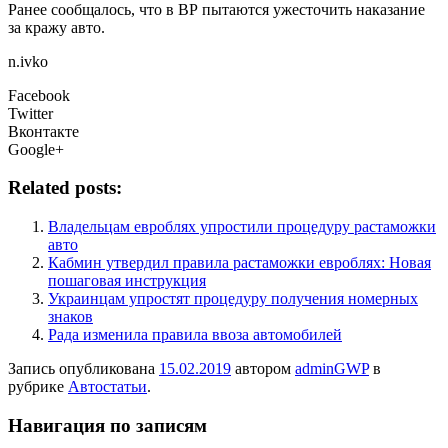
Ранее сообщалось, что в ВР пытаются ужесточить наказание
за кражу авто.
n.ivko
Facebook
Twitter
Вконтакте
Google+
Related posts:
Владельцам евроблях упростили процедуру растаможки
авто
Кабмин утвердил правила растаможки евроблях: Новая
пошаговая инструкция
Украинцам упростят процедуру получения номерных
знаков
Рада изменила правила ввоза автомобилей
Запись опубликована
15.02.2019
автором
adminGWP
в
рубрике
Автостатьи
.
Навигация по записям