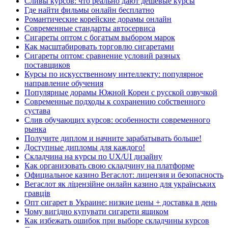
Сливы курсов: что реально дают дешевые курсы
Где найти фильмы онлайн бесплатно
Романтические корейские дорамы онлайн
Современные стандарты автосервиса
Сигареты оптом с богатым выбором марок
Как масштабировать торговлю сигаретами
Сигареты оптом: сравнение условий разных
поставщиков
Курсы по искусственному интеллекту: популярное
направление обучения
Популярные дорамы Южной Кореи с русской озвучкой
Современные подходы к сохранению собственного
сустава
Слив обучающих курсов: особенности современного
рынка
Получите диплом и начните зарабатывать больше!
Доступные дипломы для каждого!
Складчина на курсы по UX/UI дизайну
Как организовать свою складчину на платформе
Официальное казино Вегаслот: лицензия и безопасность
Вегаслот як ліцензійне онлайн казино для українських
гравців
Опт сигарет в Украине: низкие цены + доставка в день
Чому вигідно купувати сигарети ящиком
Как избежать ошибок при выборе складчины курсов