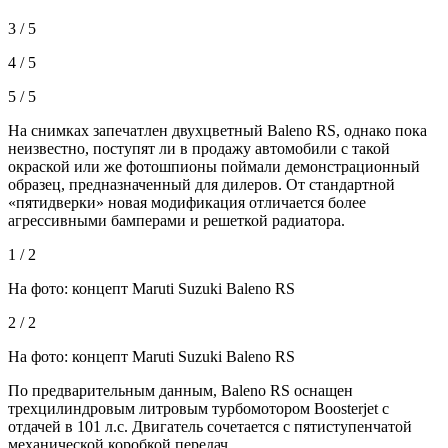
3 / 5
4 / 5
5 / 5
На снимках запечатлен двухцветный Baleno RS, однако пока
неизвестно, поступят ли в продажу автомобили с такой
окраской или же фотошпионы
поймали демонстрационный
образец, предназначенный для дилеров. От стандартной
«пятидверки» новая модификация отличается более
агрессивными бамперами и решеткой радиатора.
1 / 2
На фото: концепт Maruti Suzuki Baleno RS
2 / 2
На фото: концепт Maruti Suzuki Baleno RS
По предварительным данным, Baleno RS оснащен
трехцилиндровым литровым турбомотором Boosterjet с
отдачей в 101 л.с. Двигатель сочетается с пятиступенчатой
механической коробкой передач.