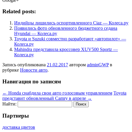
Google+
Related posts:
Индийцы лишились оспортивленного Ciaz — Колеса.ру
Появились фото обновленного бюджетного седана
Hyundai — Колеса.ру
Toyota и Suzuki совместно разработают «автопилот» —
Колеса.ру
Mahindra представила кроссовер XUV500 Sportz —
Колеса.ру
Запись опубликована
21.02.2017
автором
adminGWP
в
рубрике
Новости авто
.
Навигация по записям
←
Honda снабдила свои авто голосовым управлением
Toyota
представит обновленный Camry в апреле
→
Найти:
Партнеры
доставка цветов