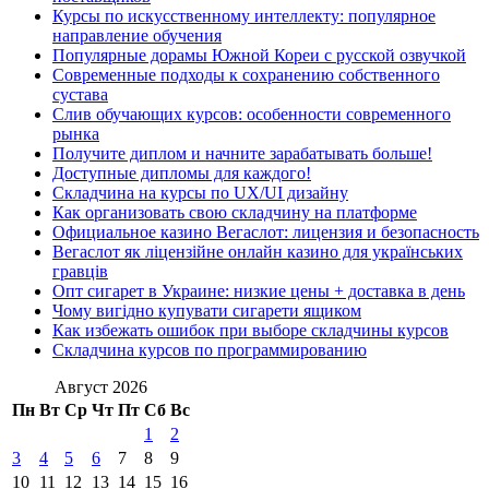
Курсы по искусственному интеллекту: популярное
направление обучения
Популярные дорамы Южной Кореи с русской озвучкой
Современные подходы к сохранению собственного
сустава
Слив обучающих курсов: особенности современного
рынка
Получите диплом и начните зарабатывать больше!
Доступные дипломы для каждого!
Складчина на курсы по UX/UI дизайну
Как организовать свою складчину на платформе
Официальное казино Вегаслот: лицензия и безопасность
Вегаслот як ліцензійне онлайн казино для українських
гравців
Опт сигарет в Украине: низкие цены + доставка в день
Чому вигідно купувати сигарети ящиком
Как избежать ошибок при выборе складчины курсов
Складчина курсов по программированию
Август 2026
Пн
Вт
Ср
Чт
Пт
Сб
Вс
1
2
3
4
5
6
7
8
9
10
11
12
13
14
15
16